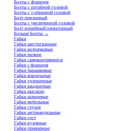
Болты с фланцем
Болты с потайной головой
Болты с т-образной головой
Болт призонный
Болты с увеличенной головой
Болт норийный/элеваторный
Больше Болты
→
Гайки
Гайки шестигранные
Гайки колпачковые
Гайки низкие
Гайки самоконтрящиеся
Гайки с фланцем
Гайки барашковые
Гайки корончатые
Гайки удлиненные
Гайки квадратные
Гайки высокие
Гайки шлицевые
Гайки мебельные
Гайки глухие
Гайки антивандальные
Гайки гост
Гайки кузовные
Гайки приварные