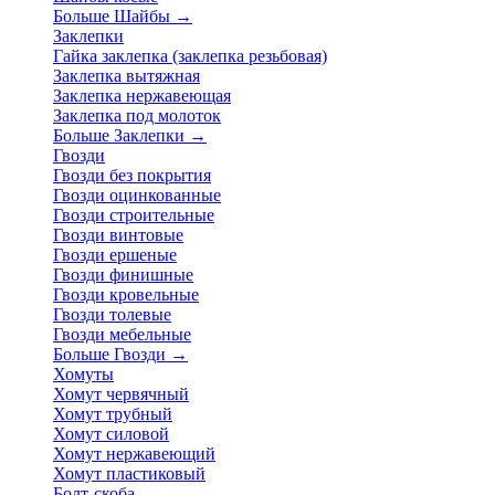
Больше Шайбы
→
Заклепки
Гайка заклепка (заклепка резьбовая)
Заклепка вытяжная
Заклепка нержавеющая
Заклепка под молоток
Больше Заклепки
→
Гвозди
Гвозди без покрытия
Гвозди оцинкованные
Гвозди строительные
Гвозди винтовые
Гвозди ершеные
Гвозди финишные
Гвозди кровельные
Гвозди толевые
Гвозди мебельные
Больше Гвозди
→
Хомуты
Хомут червячный
Хомут трубный
Хомут силовой
Хомут нержавеющий
Хомут пластиковый
Болт-скоба