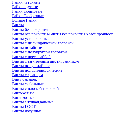
Гайки латунные
Гайки круглые
Гайки дюймовые
Гайки Т-образные
Больше Гайки
→
Винты
Винты без покрытия
Винты без покрытия/Винты без покрытия класс прочност
Винты установочные
Винты с цилиндрической головкой
Винты потайные
Винты с полукруглой головкой
Винты с прессшайбой
Винты с внутренним шестигранником
Винты полупотайные
Винты полуцилиндрические
Винты с фланцем
Винт-барашек
Винты мебельные
Винты с плоской головкой
Винт-кольцо
Винт-костыль
Винты антивандальные
Винты ГОСТ
Винты латунные