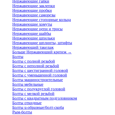
Нержавеющие гайки
Нержавеющие заклепки
Нержавеющие пробки
Нержавеющие саморезы
Нержавеющие стопорные кольца
Нержавеющие хомуты
Нержавеющие цепи и тросы
Нержавеющие шайбы
Нержавеющие шпильки
Нержавеющие шплинты, штифты
Нержавеющий такелаж
Больше Нержавеющий крепеж
→
Болты
Болты с полной резьбой
Болты с неполной резьбой
Болты с шестигранной головой
Болты с уменьшенной головой
Болты машиностроительные
Болты мебельные
Болты с полукруглой головой
Болты с мелкой резьбой
Болты с квадратным подголовником
Болты откидные
Болты u-образные/болт-скоба
Рым-болты