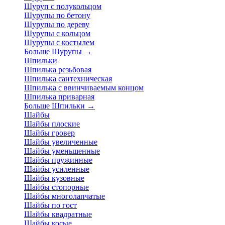
Шуруп с полукольцом
Шурупы по бетону
Шурупы по дереву
Шурупы с кольцом
Шурупы с костылем
Больше Шурупы
→
Шпильки
Шпилька резьбовая
Шпилька сантехническая
Шпилька с ввинчиваемым концом
Шпилька приварная
Больше Шпильки
→
Шайбы
Шайбы плоские
Шайбы гровер
Шайбы увеличенные
Шайбы уменьшенные
Шайбы пружинные
Шайбы усиленные
Шайбы кузовные
Шайбы стопорные
Шайбы многолапчатые
Шайбы по гост
Шайбы квадратные
Шайбы косые