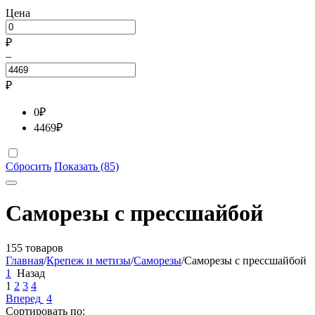
Цена
₽
–
₽
0
₽
4469
₽
Сбросить
Показать (85)
Саморезы с прессшайбой
155 товаров
Главная
/
Крепеж и метизы
/
Саморезы
/
Саморезы с прессшайбой
1
Назад
1
2
3
4
Вперед
4
Сортировать по: