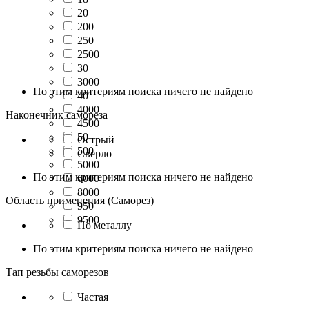
20
200
250
2500
30
3000
По этим критериям поиска ничего не найдено
40
4000
Наконечник самореза
4500
50
Острый
500
Сверло
5000
По этим критериям поиска ничего не найдено
6000
8000
Область применения (Саморез)
950
9500
По металлу
По этим критериям поиска ничего не найдено
Тап резьбы саморезов
Частая