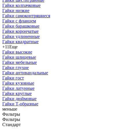
Гайки шестигранные
Гайки колпачковые
Гайки низкие
Гайки самоконтрящиеся
Гайки с фланцем
Гайки барашковые
Гайки корончатые
Гайки удлиненные
Гайки квадратные
+11
Еще
Гайки высокие
Гайки шлицевые
Гайки мебельные
Гайки глухие
Гайки антивандальные
Гайки гост
Гайки кузовные
Гайки латунные
Гайки круглые
Гайки дюймовые
Гайки Т-образные
меньше
Фильтры
Фильтры
Стандарт