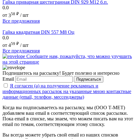
Гайка приварная шестигранная DIN 929 М12 б.п.
0.0
58
₽
от
3
/ шт
Все предложения
Гайка квадратная DIN 557 М8 Оц
0.0
59
₽
от
4
/ шт
Все предложения
Сообщите нам, пожалуйста, что можно улучшить
на этой странице
Подпишитесь на рассылку! Будет полезно и интересно
Email
Подписаться
Я согласен (а) на получение рекламных и
информационных рассылок на указанные мною контактные
данные (email, телефон, мессенджеры)
Когда вы подписываетесь на рассылку, мы (ООО Т-МЕТ)
добавляем ваш email в соответствующий список рассылки.
Пока email в списке, мы знаем, что можем писать вам на этот
email по темам, соответствующим этому списку.
Вы всегда можете убрать свой email из наших списков