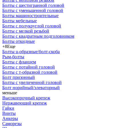
Болты с неполной резьбой
Болты с шестигранной головой
Болты с уменьшенной головой
Болты машиностроительные
Болты мебельные
Болты с полукруглой головой
Болты с мелкой резьбой
Болты с квадратным подголовником
Болты откидные
+8
Еще
Болты u-образные/болт-скоба
Рым-болты
Болты с фланцем
Болты с потайной головой
Болты с т-образной головой
Болт призонный
Болты с увеличенной головой
Болт норийный/элеваторный
меньше
Высокопрочный крепеж
Нержавеющий крепеж
Гайки
Винты
Анкеры
Саморезы