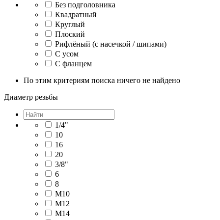
Без подголовника
Квадратный
Круглый
Плоский
Рифлёный (с насечкой / шипами)
С усом
С фланцем
По этим критериям поиска ничего не найдено
Диаметр резьбы
1/4"
10
16
20
3/8"
6
8
М10
М12
М14