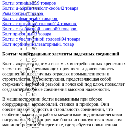
Болты откидные
19 товаров
35
Болты u-образные/болт-скоба
42 товара
350
Рым-болты
24 товара
380
Болты с фланцем
67 товаров
4
Болты с потайной головой
14 товаров
40
Болты с т-образной головой
0 товаров
400
Болт призонный
3 товара
45
Болты с увеличенной головой
94 товара
5
Болт норийный/элеваторный
1 товар
50
Болты: универсальные элементы надежных соединений
500
55
Болты являются одними из самых востребованных крепежных
6
элементов, обеспечивающих прочность и долговечность
60
соединений в различных отраслях промышленности и
600
строительства. Их конструкция, представляющая собой
630
стержень с наружной резьбой и головкой под ключ, позволяет
64
создавать разборные соединения высокой надежности.
65
В машиностроении болты незаменимы при сборке
7
оборудования, автомобилей, станков и приборов. Они
70
обеспечивают точность и стабильность соединений, что
700
особенно важно для работы механизмов под динамическими
720
нагрузками. Высокопрочные болты используются в тяжелом
7530
машиностроении и энергетике, где требуется повышенная