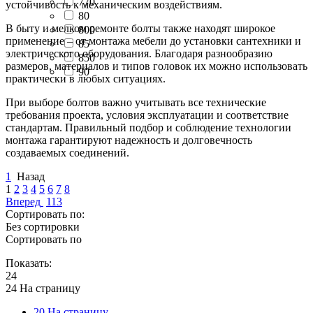
770
устойчивость к механическим воздействиям.
80
В быту и мелком ремонте болты также находят широкое
800
применение – от монтажа мебели до установки сантехники и
85
электрического оборудования. Благодаря разнообразию
850
размеров, материалов и типов головок их можно использовать
90
практически в любых ситуациях.
При выборе болтов важно учитывать все технические
требования проекта, условия эксплуатации и соответствие
стандартам. Правильный подбор и соблюдение технологии
монтажа гарантируют надежность и долговечность
создаваемых соединений.
1
Назад
1
2
3
4
5
6
7
8
Вперед
113
Сортировать по:
Без сортировки
Сортировать по
Показать:
24
24 На страницу
20 На страницу