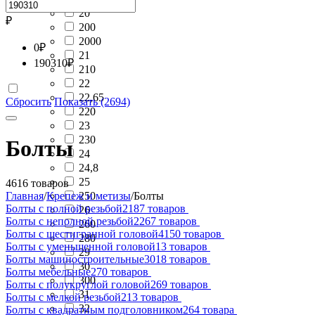
20
₽
200
2000
0
₽
21
190310
₽
210
22
22,65
Сбросить
Показать (2694)
220
23
230
Болты
24
24,8
25
4616 товаров
Главная
/
Крепеж и метизы
/
Болты
250
Болты с полной резьбой
2187 товаров
26
Болты с неполной резьбой
2267 товаров
260
Болты с шестигранной головой
4150 товаров
280
Болты с уменьшенной головой
13 товаров
29
Болты машиностроительные
3018 товаров
30
Болты мебельные
270 товаров
300
Болты с полукруглой головой
269 товаров
31
Болты с мелкой резьбой
213 товаров
32
Болты с квадратным подголовником
264 товара