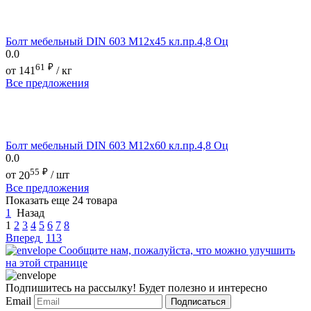
Болт мебельный DIN 603 М12х45 кл.пр.4,8 Оц
0.0
61
₽
от
141
/ кг
Все предложения
Болт мебельный DIN 603 М12х60 кл.пр.4,8 Оц
0.0
55
₽
от
20
/ шт
Все предложения
Показать еще 24 товара
1
Назад
1
2
3
4
5
6
7
8
Вперед
113
Сообщите нам, пожалуйста, что можно улучшить
на этой странице
Подпишитесь на рассылку! Будет полезно и интересно
Email
Подписаться