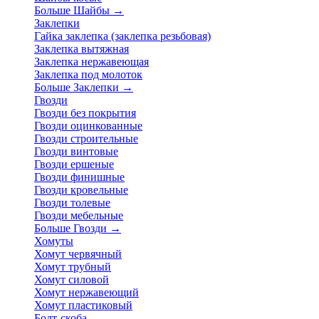
Больше Шайбы
→
Заклепки
Гайка заклепка (заклепка резьбовая)
Заклепка вытяжная
Заклепка нержавеющая
Заклепка под молоток
Больше Заклепки
→
Гвозди
Гвозди без покрытия
Гвозди оцинкованные
Гвозди строительные
Гвозди винтовые
Гвозди ершеные
Гвозди финишные
Гвозди кровельные
Гвозди толевые
Гвозди мебельные
Больше Гвозди
→
Хомуты
Хомут червячный
Хомут трубный
Хомут силовой
Хомут нержавеющий
Хомут пластиковый
Болт-скоба