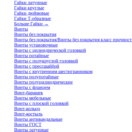
Гайки латунные
Гайки круглые
Гайки дюймовые
Гайки Т-образные
Больше Гайки
→
Винты
Винты без покрытия
Винты без покрытия/Винты без покрытия класс прочност
Винты установочные
Винты с цилиндрической головкой
Винты потайные
Винты с полукруглой головкой
Винты с прессшайбой
Винты с внутренним шестигранником
Винты полупотайные
Винты полуцилиндрические
Винты с фланцем
Винт-барашек
Винты мебельные
Винты с плоской головкой
Винт-кольцо
Винт-костыль
Винты антивандальные
Винты ГОСТ
Винты латунные