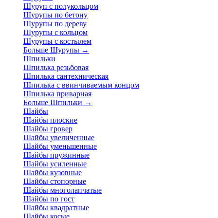
Шуруп с полукольцом
Шурупы по бетону
Шурупы по дереву
Шурупы с кольцом
Шурупы с костылем
Больше Шурупы
→
Шпильки
Шпилька резьбовая
Шпилька сантехническая
Шпилька с ввинчиваемым концом
Шпилька приварная
Больше Шпильки
→
Шайбы
Шайбы плоские
Шайбы гровер
Шайбы увеличенные
Шайбы уменьшенные
Шайбы пружинные
Шайбы усиленные
Шайбы кузовные
Шайбы стопорные
Шайбы многолапчатые
Шайбы по гост
Шайбы квадратные
Шайбы косые