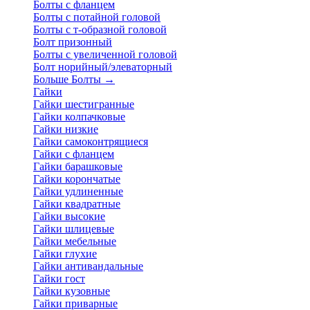
Болты с фланцем
Болты с потайной головой
Болты с т-образной головой
Болт призонный
Болты с увеличенной головой
Болт норийный/элеваторный
Больше Болты
→
Гайки
Гайки шестигранные
Гайки колпачковые
Гайки низкие
Гайки самоконтрящиеся
Гайки с фланцем
Гайки барашковые
Гайки корончатые
Гайки удлиненные
Гайки квадратные
Гайки высокие
Гайки шлицевые
Гайки мебельные
Гайки глухие
Гайки антивандальные
Гайки гост
Гайки кузовные
Гайки приварные