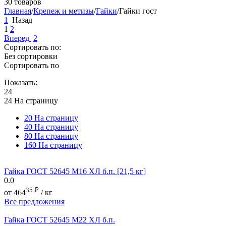
30 товаров
Главная
/
Крепеж и метизы
/
Гайки
/
Гайки гост
1
Назад
1
2
Вперед
2
Сортировать по:
Без сортировки
Сортировать по
Показать:
24
24 На страницу
20 На страницу
40 На страницу
80 На страницу
160 На страницу
Гайка ГОСТ 52645 М16 ХЛ б.п. [21,5 кг]
0.0
35
₽
от
464
/ кг
Все предложения
Гайка ГОСТ 52645 М22 ХЛ б.п.