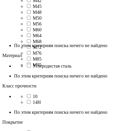
М42
М45
М48
М50
М56
М60
М64
М68
По этим критериям поиска ничего не найдено
М72
М76
Материал
М85
М95
Углеродистая сталь
По этим критериям поиска ничего не найдено
Класс прочности
10
14H
По этим критериям поиска ничего не найдено
Покрытие