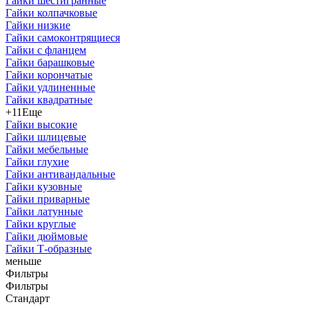
Гайки шестигранные
Гайки колпачковые
Гайки низкие
Гайки самоконтрящиеся
Гайки с фланцем
Гайки барашковые
Гайки корончатые
Гайки удлиненные
Гайки квадратные
+11
Еще
Гайки высокие
Гайки шлицевые
Гайки мебельные
Гайки глухие
Гайки антивандальные
Гайки кузовные
Гайки приварные
Гайки латунные
Гайки круглые
Гайки дюймовые
Гайки Т-образные
меньше
Фильтры
Фильтры
Стандарт