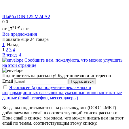
Шайба DIN 125 М24 А2
0.0
71
₽
от
17
/ шт
Все предложения
Показать еще 24 товара
1
Назад
1
2
3
4
Вперед
4
Сообщите нам, пожалуйста, что можно улучшить
на этой странице
Подпишитесь на рассылку! Будет полезно и интересно
Email
Подписаться
Я согласен (а) на получение рекламных и
информационных рассылок на указанные мною контактные
данные (email, телефон, мессенджеры)
Когда вы подписываетесь на рассылку, мы (ООО Т-МЕТ)
добавляем ваш email в соответствующий список рассылки.
Пока email в списке, мы знаем, что можем писать вам на этот
email по темам, соответствующим этому списку.