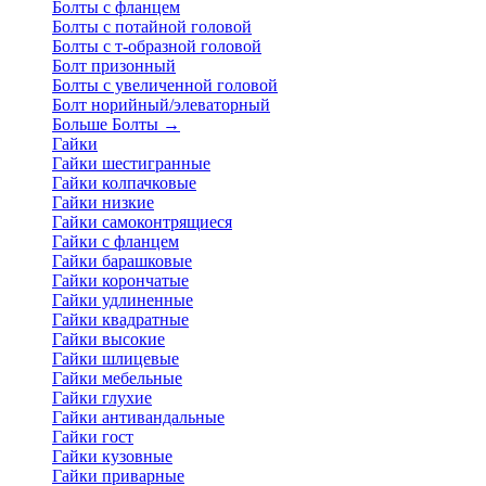
Болты с фланцем
Болты с потайной головой
Болты с т-образной головой
Болт призонный
Болты с увеличенной головой
Болт норийный/элеваторный
Больше Болты
→
Гайки
Гайки шестигранные
Гайки колпачковые
Гайки низкие
Гайки самоконтрящиеся
Гайки с фланцем
Гайки барашковые
Гайки корончатые
Гайки удлиненные
Гайки квадратные
Гайки высокие
Гайки шлицевые
Гайки мебельные
Гайки глухие
Гайки антивандальные
Гайки гост
Гайки кузовные
Гайки приварные