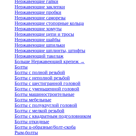
Нержавеющие гайки
Нержавеющие заклепки
Нержавеющие пробки
Нержавеющие саморезы
Нержавеющие стопорные кольца
Нержавеющие хомуты
Нержавеющие цепи и тросы
Нержавеющие шайбы
Нержавеющие шпильки
Нержавеющие шплинты, штифты
Нержавеющий такелаж
Больше Нержавеющий крепеж
→
Болты
Болты с полной резьбой
Болты с неполной резьбой
Болты с шестигранной головой
Болты с уменьшенной головой
Болты машиностроительные
Болты мебельные
Болты с полукруглой головой
Болты с мелкой резьбой
Болты с квадратным подголовником
Болты откидные
Болты u-образные/болт-скоба
Рым-болты