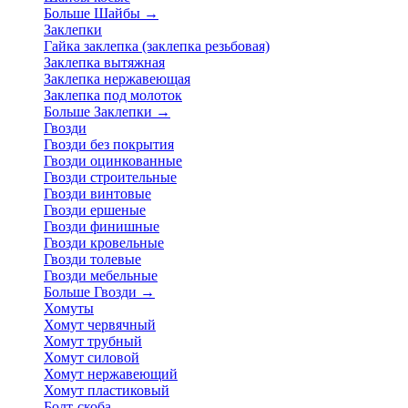
Больше Шайбы
→
Заклепки
Гайка заклепка (заклепка резьбовая)
Заклепка вытяжная
Заклепка нержавеющая
Заклепка под молоток
Больше Заклепки
→
Гвозди
Гвозди без покрытия
Гвозди оцинкованные
Гвозди строительные
Гвозди винтовые
Гвозди ершеные
Гвозди финишные
Гвозди кровельные
Гвозди толевые
Гвозди мебельные
Больше Гвозди
→
Хомуты
Хомут червячный
Хомут трубный
Хомут силовой
Хомут нержавеющий
Хомут пластиковый
Болт-скоба