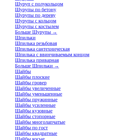
Шуруп с полукольцом
Шурупы по бетону
Шурупы по дереву
Шурупы с кольцом
Шурупы с костылем
Больше Шурупы
→
Шпильки
Шпилька резьбовая
Шпилька сантехническая
Шпилька с ввинчиваемым концом
Шпилька приварная
Больше Шпильки
→
Шайбы
Шайбы плоские
Шайбы гровер
Шайбы увеличенные
Шайбы уменьшенные
Шайбы пружинные
Шайбы усиленные
Шайбы кузовные
Шайбы стопорные
Шайбы многолапчатые
Шайбы по гост
Шайбы квадратные
Шайбы косые