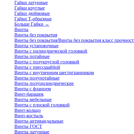
Гайки латунные
Гайки круглые
Гайки дюймовые
Гайки Т-образные
Больше Гайки
→
Винты
Винты без покрытия
Винты без покрытия/Винты без покрытия класс прочност
Винты установочные
Винты с цилиндрической головкой
Винты потайные
Винты с полукруглой головкой
Винты с прессшайбой
Винты с внутренним шестигранником
Винты полупотайные
Винты полуцилиндрические
Винты с фланцем
Винт-барашек
Винты мебельные
Винты с плоской головкой
Винт-кольцо
Винт-костыль
Винты антивандальные
Винты ГОСТ
Винты латунные