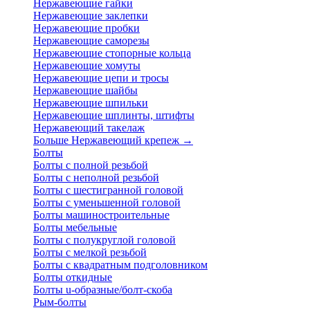
Нержавеющие гайки
Нержавеющие заклепки
Нержавеющие пробки
Нержавеющие саморезы
Нержавеющие стопорные кольца
Нержавеющие хомуты
Нержавеющие цепи и тросы
Нержавеющие шайбы
Нержавеющие шпильки
Нержавеющие шплинты, штифты
Нержавеющий такелаж
Больше Нержавеющий крепеж
→
Болты
Болты с полной резьбой
Болты с неполной резьбой
Болты с шестигранной головой
Болты с уменьшенной головой
Болты машиностроительные
Болты мебельные
Болты с полукруглой головой
Болты с мелкой резьбой
Болты с квадратным подголовником
Болты откидные
Болты u-образные/болт-скоба
Рым-болты