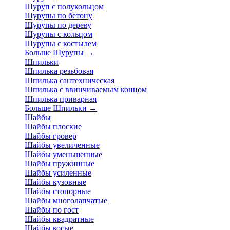
Шуруп с полукольцом
Шурупы по бетону
Шурупы по дереву
Шурупы с кольцом
Шурупы с костылем
Больше Шурупы
→
Шпильки
Шпилька резьбовая
Шпилька сантехническая
Шпилька с ввинчиваемым концом
Шпилька приварная
Больше Шпильки
→
Шайбы
Шайбы плоские
Шайбы гровер
Шайбы увеличенные
Шайбы уменьшенные
Шайбы пружинные
Шайбы усиленные
Шайбы кузовные
Шайбы стопорные
Шайбы многолапчатые
Шайбы по гост
Шайбы квадратные
Шайбы косые