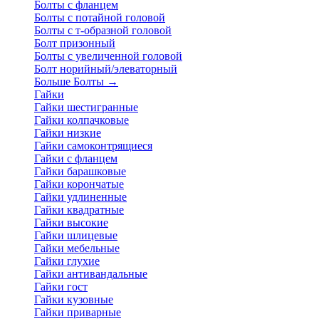
Болты с фланцем
Болты с потайной головой
Болты с т-образной головой
Болт призонный
Болты с увеличенной головой
Болт норийный/элеваторный
Больше Болты
→
Гайки
Гайки шестигранные
Гайки колпачковые
Гайки низкие
Гайки самоконтрящиеся
Гайки с фланцем
Гайки барашковые
Гайки корончатые
Гайки удлиненные
Гайки квадратные
Гайки высокие
Гайки шлицевые
Гайки мебельные
Гайки глухие
Гайки антивандальные
Гайки гост
Гайки кузовные
Гайки приварные