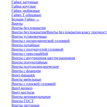
Гайки латунные
Гайки круглые
Гайки дюймовые
Гайки Т-образные
Больше Гайки
→
Винты
Винты без покрытия
Винты без покрытия/Винты без покрытия класс прочност
Винты установочные
Винты с цилиндрической головкой
Винты потайные
Винты с полукруглой головкой
Винты с прессшайбой
Винты с внутренним шестигранником
Винты полупотайные
Винты полуцилиндрические
Винты с фланцем
Винт-барашек
Винты мебельные
Винты с плоской головкой
Винт-кольцо
Винт-костыль
Винты антивандальные
Винты ГОСТ
Винты латунные