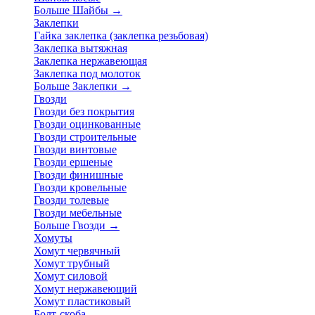
Больше Шайбы
→
Заклепки
Гайка заклепка (заклепка резьбовая)
Заклепка вытяжная
Заклепка нержавеющая
Заклепка под молоток
Больше Заклепки
→
Гвозди
Гвозди без покрытия
Гвозди оцинкованные
Гвозди строительные
Гвозди винтовые
Гвозди ершеные
Гвозди финишные
Гвозди кровельные
Гвозди толевые
Гвозди мебельные
Больше Гвозди
→
Хомуты
Хомут червячный
Хомут трубный
Хомут силовой
Хомут нержавеющий
Хомут пластиковый
Болт-скоба