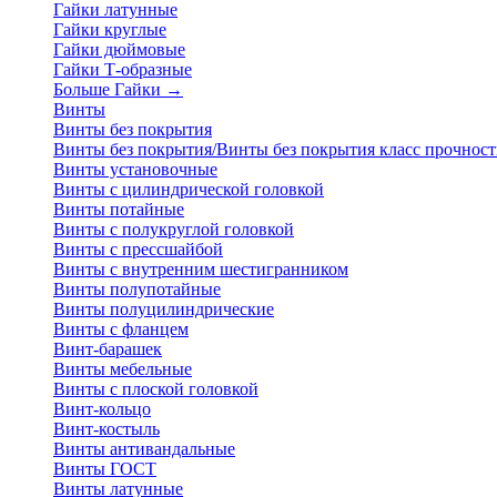
Гайки латунные
Гайки круглые
Гайки дюймовые
Гайки Т-образные
Больше Гайки
→
Винты
Винты без покрытия
Винты без покрытия/Винты без покрытия класс прочност
Винты установочные
Винты с цилиндрической головкой
Винты потайные
Винты с полукруглой головкой
Винты с прессшайбой
Винты с внутренним шестигранником
Винты полупотайные
Винты полуцилиндрические
Винты с фланцем
Винт-барашек
Винты мебельные
Винты с плоской головкой
Винт-кольцо
Винт-костыль
Винты антивандальные
Винты ГОСТ
Винты латунные