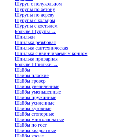
Шуруп с полукольцом
Шурупы по бетону
Шурупы по дереву
Шурупы с кольцом
Шурупы с костылем
Больше Шурупы
→
Шпильки
Шпилька резьбовая
Шпилька сантехническая
Шпилька с ввинчиваемым концом
Шпилька приварная
Больше Шпильки
→
Шайбы
Шайбы плоские
Шайбы гровер
Шайбы увеличенные
Шайбы уменьшенные
Шайбы пружинные
Шайбы усиленные
Шайбы кузовные
Шайбы стопорные
Шайбы многолапчатые
Шайбы по гост
Шайбы квадратные
Шайбы косые