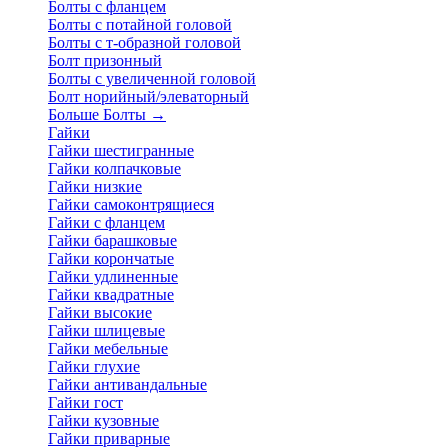
Болты с фланцем
Болты с потайной головой
Болты с т-образной головой
Болт призонный
Болты с увеличенной головой
Болт норийный/элеваторный
Больше Болты
→
Гайки
Гайки шестигранные
Гайки колпачковые
Гайки низкие
Гайки самоконтрящиеся
Гайки с фланцем
Гайки барашковые
Гайки корончатые
Гайки удлиненные
Гайки квадратные
Гайки высокие
Гайки шлицевые
Гайки мебельные
Гайки глухие
Гайки антивандальные
Гайки гост
Гайки кузовные
Гайки приварные