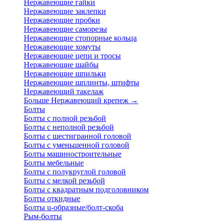
Нержавеющие гайки
Нержавеющие заклепки
Нержавеющие пробки
Нержавеющие саморезы
Нержавеющие стопорные кольца
Нержавеющие хомуты
Нержавеющие цепи и тросы
Нержавеющие шайбы
Нержавеющие шпильки
Нержавеющие шплинты, штифты
Нержавеющий такелаж
Больше Нержавеющий крепеж
→
Болты
Болты с полной резьбой
Болты с неполной резьбой
Болты с шестигранной головой
Болты с уменьшенной головой
Болты машиностроительные
Болты мебельные
Болты с полукруглой головой
Болты с мелкой резьбой
Болты с квадратным подголовником
Болты откидные
Болты u-образные/болт-скоба
Рым-болты