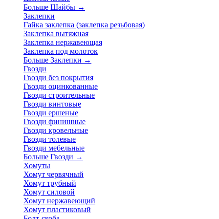
Больше Шайбы
→
Заклепки
Гайка заклепка (заклепка резьбовая)
Заклепка вытяжная
Заклепка нержавеющая
Заклепка под молоток
Больше Заклепки
→
Гвозди
Гвозди без покрытия
Гвозди оцинкованные
Гвозди строительные
Гвозди винтовые
Гвозди ершеные
Гвозди финишные
Гвозди кровельные
Гвозди толевые
Гвозди мебельные
Больше Гвозди
→
Хомуты
Хомут червячный
Хомут трубный
Хомут силовой
Хомут нержавеющий
Хомут пластиковый
Болт-скоба