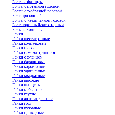
Болты с фланцем
Болты с потайной головой
Болты с т-образной головой
Болт призонный
Болты с увеличенной головой
Болт норийный/элеваторный
Больше Болты
→
Гайки
Гайки шестигранные
Гайки колпачковые
Гайки низкие
Гайки самоконтрящиеся
Гайки с фланцем
Гайки барашковые
Гайки корончатые
Гайки удлиненные
Гайки квадратные
Гайки высокие
Гайки шлицевые
Гайки мебельные
Гайки глухие
Гайки антивандальные
Гайки гост
Гайки кузовные
Гайки приварные