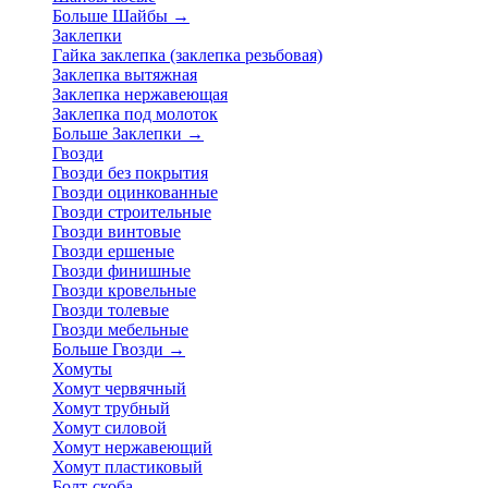
Больше Шайбы
→
Заклепки
Гайка заклепка (заклепка резьбовая)
Заклепка вытяжная
Заклепка нержавеющая
Заклепка под молоток
Больше Заклепки
→
Гвозди
Гвозди без покрытия
Гвозди оцинкованные
Гвозди строительные
Гвозди винтовые
Гвозди ершеные
Гвозди финишные
Гвозди кровельные
Гвозди толевые
Гвозди мебельные
Больше Гвозди
→
Хомуты
Хомут червячный
Хомут трубный
Хомут силовой
Хомут нержавеющий
Хомут пластиковый
Болт-скоба