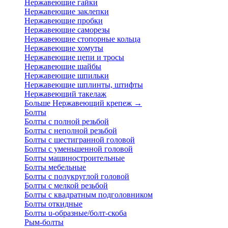
Нержавеющие гайки
Нержавеющие заклепки
Нержавеющие пробки
Нержавеющие саморезы
Нержавеющие стопорные кольца
Нержавеющие хомуты
Нержавеющие цепи и тросы
Нержавеющие шайбы
Нержавеющие шпильки
Нержавеющие шплинты, штифты
Нержавеющий такелаж
Больше Нержавеющий крепеж
→
Болты
Болты с полной резьбой
Болты с неполной резьбой
Болты с шестигранной головой
Болты с уменьшенной головой
Болты машиностроительные
Болты мебельные
Болты с полукруглой головой
Болты с мелкой резьбой
Болты с квадратным подголовником
Болты откидные
Болты u-образные/болт-скоба
Рым-болты