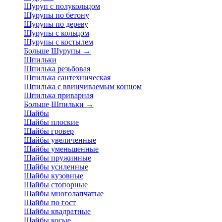
Шуруп с полукольцом
Шурупы по бетону
Шурупы по дереву
Шурупы с кольцом
Шурупы с костылем
Больше Шурупы
→
Шпильки
Шпилька резьбовая
Шпилька сантехническая
Шпилька с ввинчиваемым концом
Шпилька приварная
Больше Шпильки
→
Шайбы
Шайбы плоские
Шайбы гровер
Шайбы увеличенные
Шайбы уменьшенные
Шайбы пружинные
Шайбы усиленные
Шайбы кузовные
Шайбы стопорные
Шайбы многолапчатые
Шайбы по гост
Шайбы квадратные
Шайбы косые