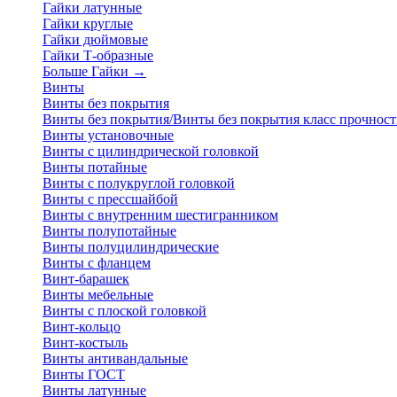
Гайки латунные
Гайки круглые
Гайки дюймовые
Гайки Т-образные
Больше Гайки
→
Винты
Винты без покрытия
Винты без покрытия/Винты без покрытия класс прочност
Винты установочные
Винты с цилиндрической головкой
Винты потайные
Винты с полукруглой головкой
Винты с прессшайбой
Винты с внутренним шестигранником
Винты полупотайные
Винты полуцилиндрические
Винты с фланцем
Винт-барашек
Винты мебельные
Винты с плоской головкой
Винт-кольцо
Винт-костыль
Винты антивандальные
Винты ГОСТ
Винты латунные