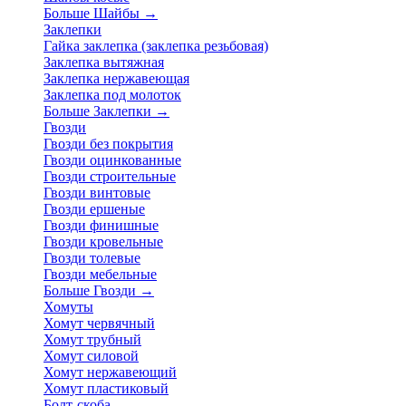
Больше Шайбы
→
Заклепки
Гайка заклепка (заклепка резьбовая)
Заклепка вытяжная
Заклепка нержавеющая
Заклепка под молоток
Больше Заклепки
→
Гвозди
Гвозди без покрытия
Гвозди оцинкованные
Гвозди строительные
Гвозди винтовые
Гвозди ершеные
Гвозди финишные
Гвозди кровельные
Гвозди толевые
Гвозди мебельные
Больше Гвозди
→
Хомуты
Хомут червячный
Хомут трубный
Хомут силовой
Хомут нержавеющий
Хомут пластиковый
Болт-скоба