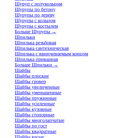
Шуруп с полукольцом
Шурупы по бетону
Шурупы по дереву
Шурупы с кольцом
Шурупы с костылем
Больше Шурупы
→
Шпильки
Шпилька резьбовая
Шпилька сантехническая
Шпилька с ввинчиваемым концом
Шпилька приварная
Больше Шпильки
→
Шайбы
Шайбы плоские
Шайбы гровер
Шайбы увеличенные
Шайбы уменьшенные
Шайбы пружинные
Шайбы усиленные
Шайбы кузовные
Шайбы стопорные
Шайбы многолапчатые
Шайбы по гост
Шайбы квадратные
Шайбы косые