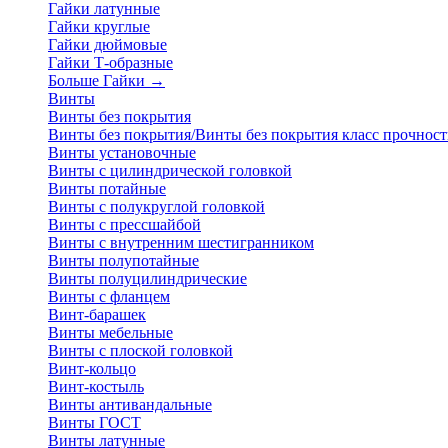
Гайки латунные
Гайки круглые
Гайки дюймовые
Гайки Т-образные
Больше Гайки
→
Винты
Винты без покрытия
Винты без покрытия/Винты без покрытия класс прочност
Винты установочные
Винты с цилиндрической головкой
Винты потайные
Винты с полукруглой головкой
Винты с прессшайбой
Винты с внутренним шестигранником
Винты полупотайные
Винты полуцилиндрические
Винты с фланцем
Винт-барашек
Винты мебельные
Винты с плоской головкой
Винт-кольцо
Винт-костыль
Винты антивандальные
Винты ГОСТ
Винты латунные