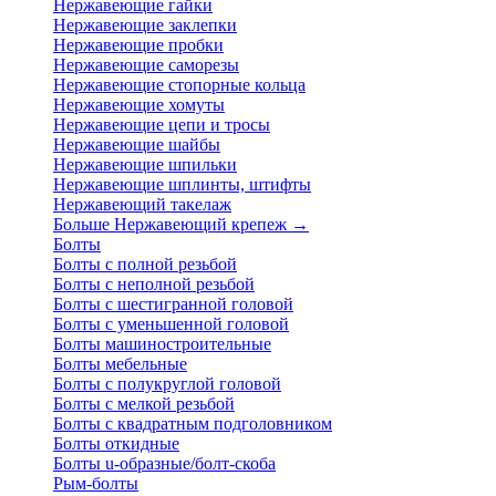
Нержавеющие гайки
Нержавеющие заклепки
Нержавеющие пробки
Нержавеющие саморезы
Нержавеющие стопорные кольца
Нержавеющие хомуты
Нержавеющие цепи и тросы
Нержавеющие шайбы
Нержавеющие шпильки
Нержавеющие шплинты, штифты
Нержавеющий такелаж
Больше Нержавеющий крепеж
→
Болты
Болты с полной резьбой
Болты с неполной резьбой
Болты с шестигранной головой
Болты с уменьшенной головой
Болты машиностроительные
Болты мебельные
Болты с полукруглой головой
Болты с мелкой резьбой
Болты с квадратным подголовником
Болты откидные
Болты u-образные/болт-скоба
Рым-болты