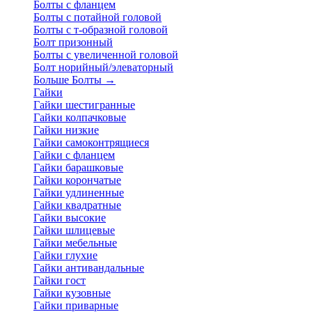
Болты с фланцем
Болты с потайной головой
Болты с т-образной головой
Болт призонный
Болты с увеличенной головой
Болт норийный/элеваторный
Больше Болты
→
Гайки
Гайки шестигранные
Гайки колпачковые
Гайки низкие
Гайки самоконтрящиеся
Гайки с фланцем
Гайки барашковые
Гайки корончатые
Гайки удлиненные
Гайки квадратные
Гайки высокие
Гайки шлицевые
Гайки мебельные
Гайки глухие
Гайки антивандальные
Гайки гост
Гайки кузовные
Гайки приварные