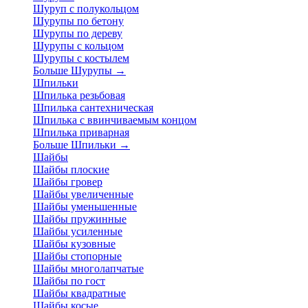
Шуруп с полукольцом
Шурупы по бетону
Шурупы по дереву
Шурупы с кольцом
Шурупы с костылем
Больше Шурупы
→
Шпильки
Шпилька резьбовая
Шпилька сантехническая
Шпилька с ввинчиваемым концом
Шпилька приварная
Больше Шпильки
→
Шайбы
Шайбы плоские
Шайбы гровер
Шайбы увеличенные
Шайбы уменьшенные
Шайбы пружинные
Шайбы усиленные
Шайбы кузовные
Шайбы стопорные
Шайбы многолапчатые
Шайбы по гост
Шайбы квадратные
Шайбы косые