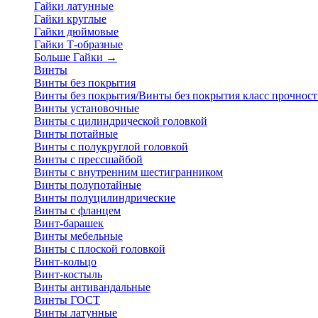
Гайки латунные
Гайки круглые
Гайки дюймовые
Гайки Т-образные
Больше Гайки
→
Винты
Винты без покрытия
Винты без покрытия/Винты без покрытия класс прочност
Винты установочные
Винты с цилиндрической головкой
Винты потайные
Винты с полукруглой головкой
Винты с прессшайбой
Винты с внутренним шестигранником
Винты полупотайные
Винты полуцилиндрические
Винты с фланцем
Винт-барашек
Винты мебельные
Винты с плоской головкой
Винт-кольцо
Винт-костыль
Винты антивандальные
Винты ГОСТ
Винты латунные