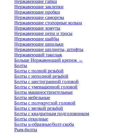
Нержавеющие гайки
Нержавеющие заклепки
Нержавеющие пробки
Нержавеющие саморезы
Нержавеющие стопорные кольца
Нержавеющие хомуты
Нержавеющие цепи и тросы
Нержавеющие шайбы
Нержавеющие шпильки
Нержавеющие шплинты, штифты
Нержавеющий такелаж
Больше Нержавеющий крепеж
→
Болты
Болты с полной резьбой
Болты с неполной резьбой
Болты с шестигранной головой
Болты с уменьшенной головой
Болты машиностроительные
Болты мебельные
Болты с полукруглой головой
Болты с мелкой резьбой
Болты с квадратным подголовником
Болты откидные
Болты u-образные/болт-скоба
Рым-болты