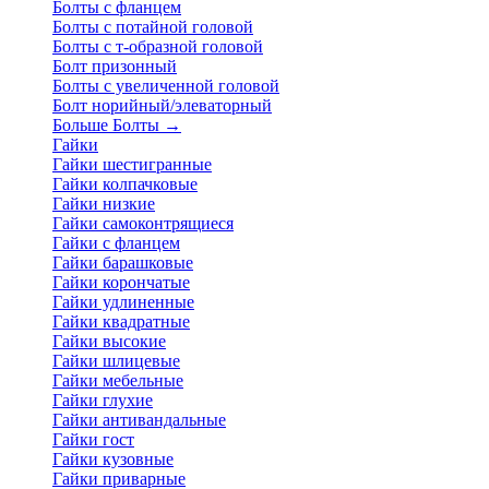
Болты с фланцем
Болты с потайной головой
Болты с т-образной головой
Болт призонный
Болты с увеличенной головой
Болт норийный/элеваторный
Больше Болты
→
Гайки
Гайки шестигранные
Гайки колпачковые
Гайки низкие
Гайки самоконтрящиеся
Гайки с фланцем
Гайки барашковые
Гайки корончатые
Гайки удлиненные
Гайки квадратные
Гайки высокие
Гайки шлицевые
Гайки мебельные
Гайки глухие
Гайки антивандальные
Гайки гост
Гайки кузовные
Гайки приварные