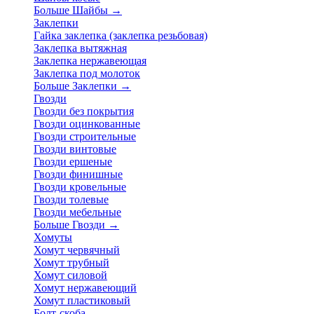
Больше Шайбы
→
Заклепки
Гайка заклепка (заклепка резьбовая)
Заклепка вытяжная
Заклепка нержавеющая
Заклепка под молоток
Больше Заклепки
→
Гвозди
Гвозди без покрытия
Гвозди оцинкованные
Гвозди строительные
Гвозди винтовые
Гвозди ершеные
Гвозди финишные
Гвозди кровельные
Гвозди толевые
Гвозди мебельные
Больше Гвозди
→
Хомуты
Хомут червячный
Хомут трубный
Хомут силовой
Хомут нержавеющий
Хомут пластиковый
Болт-скоба