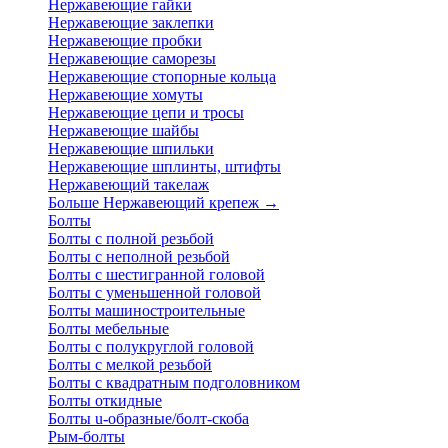
Нержавеющие гайки
Нержавеющие заклепки
Нержавеющие пробки
Нержавеющие саморезы
Нержавеющие стопорные кольца
Нержавеющие хомуты
Нержавеющие цепи и тросы
Нержавеющие шайбы
Нержавеющие шпильки
Нержавеющие шплинты, штифты
Нержавеющий такелаж
Больше Нержавеющий крепеж
→
Болты
Болты с полной резьбой
Болты с неполной резьбой
Болты с шестигранной головой
Болты с уменьшенной головой
Болты машиностроительные
Болты мебельные
Болты с полукруглой головой
Болты с мелкой резьбой
Болты с квадратным подголовником
Болты откидные
Болты u-образные/болт-скоба
Рым-болты