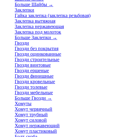
Больше Шайбы
→
Заклепки
Гайка заклепка (заклепка резьбовая)
Заклепка вытяжная
Заклепка нержавеющая
Заклепка под молоток
Больше Заклепки
→
Гвозди
Гвозди без покрытия
Гвозди оцинкованные
Гвозди строительные
Гвозди винтовые
Гвозди ершеные
Гвозди финишные
Гвозди кровельные
Гвозди толевые
Гвозди мебельные
Больше Гвозди
→
Хомуты
Хомут червячный
Хомут трубный
Хомут силовой
Хомут нержавеющий
Хомут пластиковый
Болт-скоба