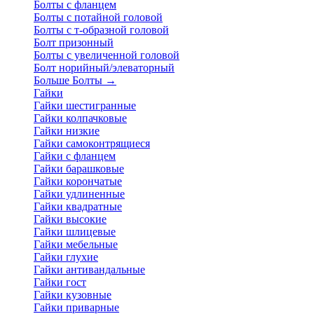
Болты с фланцем
Болты с потайной головой
Болты с т-образной головой
Болт призонный
Болты с увеличенной головой
Болт норийный/элеваторный
Больше Болты
→
Гайки
Гайки шестигранные
Гайки колпачковые
Гайки низкие
Гайки самоконтрящиеся
Гайки с фланцем
Гайки барашковые
Гайки корончатые
Гайки удлиненные
Гайки квадратные
Гайки высокие
Гайки шлицевые
Гайки мебельные
Гайки глухие
Гайки антивандальные
Гайки гост
Гайки кузовные
Гайки приварные