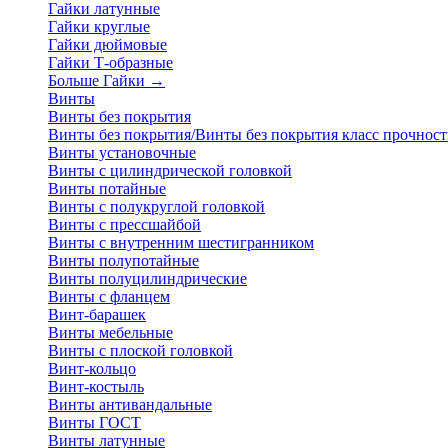
Гайки латунные
Гайки круглые
Гайки дюймовые
Гайки Т-образные
Больше Гайки
→
Винты
Винты без покрытия
Винты без покрытия/Винты без покрытия класс прочност
Винты установочные
Винты с цилиндрической головкой
Винты потайные
Винты с полукруглой головкой
Винты с прессшайбой
Винты с внутренним шестигранником
Винты полупотайные
Винты полуцилиндрические
Винты с фланцем
Винт-барашек
Винты мебельные
Винты с плоской головкой
Винт-кольцо
Винт-костыль
Винты антивандальные
Винты ГОСТ
Винты латунные