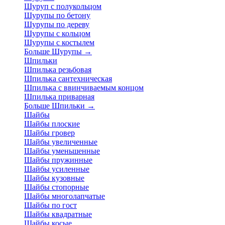
Шуруп с полукольцом
Шурупы по бетону
Шурупы по дереву
Шурупы с кольцом
Шурупы с костылем
Больше Шурупы
→
Шпильки
Шпилька резьбовая
Шпилька сантехническая
Шпилька с ввинчиваемым концом
Шпилька приварная
Больше Шпильки
→
Шайбы
Шайбы плоские
Шайбы гровер
Шайбы увеличенные
Шайбы уменьшенные
Шайбы пружинные
Шайбы усиленные
Шайбы кузовные
Шайбы стопорные
Шайбы многолапчатые
Шайбы по гост
Шайбы квадратные
Шайбы косые