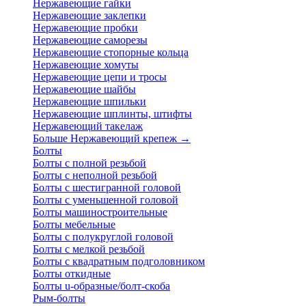
Нержавеющие гайки
Нержавеющие заклепки
Нержавеющие пробки
Нержавеющие саморезы
Нержавеющие стопорные кольца
Нержавеющие хомуты
Нержавеющие цепи и тросы
Нержавеющие шайбы
Нержавеющие шпильки
Нержавеющие шплинты, штифты
Нержавеющий такелаж
Больше Нержавеющий крепеж
→
Болты
Болты с полной резьбой
Болты с неполной резьбой
Болты с шестигранной головой
Болты с уменьшенной головой
Болты машиностроительные
Болты мебельные
Болты с полукруглой головой
Болты с мелкой резьбой
Болты с квадратным подголовником
Болты откидные
Болты u-образные/болт-скоба
Рым-болты