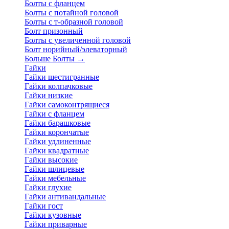
Болты с фланцем
Болты с потайной головой
Болты с т-образной головой
Болт призонный
Болты с увеличенной головой
Болт норийный/элеваторный
Больше Болты
→
Гайки
Гайки шестигранные
Гайки колпачковые
Гайки низкие
Гайки самоконтрящиеся
Гайки с фланцем
Гайки барашковые
Гайки корончатые
Гайки удлиненные
Гайки квадратные
Гайки высокие
Гайки шлицевые
Гайки мебельные
Гайки глухие
Гайки антивандальные
Гайки гост
Гайки кузовные
Гайки приварные