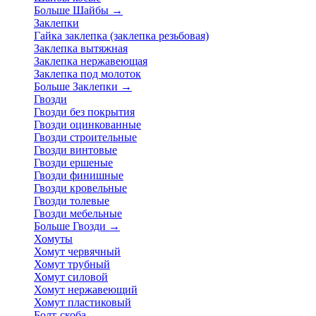
Больше Шайбы
→
Заклепки
Гайка заклепка (заклепка резьбовая)
Заклепка вытяжная
Заклепка нержавеющая
Заклепка под молоток
Больше Заклепки
→
Гвозди
Гвозди без покрытия
Гвозди оцинкованные
Гвозди строительные
Гвозди винтовые
Гвозди ершеные
Гвозди финишные
Гвозди кровельные
Гвозди толевые
Гвозди мебельные
Больше Гвозди
→
Хомуты
Хомут червячный
Хомут трубный
Хомут силовой
Хомут нержавеющий
Хомут пластиковый
Болт-скоба