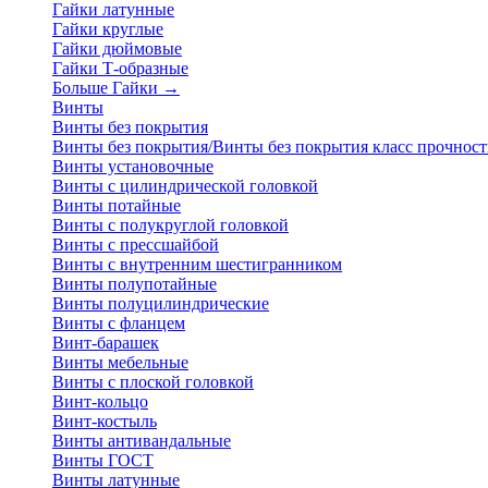
Гайки латунные
Гайки круглые
Гайки дюймовые
Гайки Т-образные
Больше Гайки
→
Винты
Винты без покрытия
Винты без покрытия/Винты без покрытия класс прочност
Винты установочные
Винты с цилиндрической головкой
Винты потайные
Винты с полукруглой головкой
Винты с прессшайбой
Винты с внутренним шестигранником
Винты полупотайные
Винты полуцилиндрические
Винты с фланцем
Винт-барашек
Винты мебельные
Винты с плоской головкой
Винт-кольцо
Винт-костыль
Винты антивандальные
Винты ГОСТ
Винты латунные