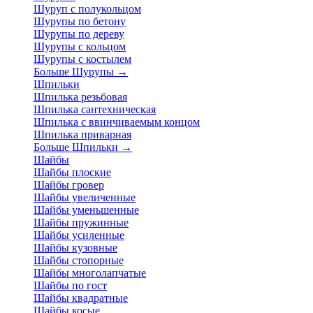
Шуруп с полукольцом
Шурупы по бетону
Шурупы по дереву
Шурупы с кольцом
Шурупы с костылем
Больше Шурупы
→
Шпильки
Шпилька резьбовая
Шпилька сантехническая
Шпилька с ввинчиваемым концом
Шпилька приварная
Больше Шпильки
→
Шайбы
Шайбы плоские
Шайбы гровер
Шайбы увеличенные
Шайбы уменьшенные
Шайбы пружинные
Шайбы усиленные
Шайбы кузовные
Шайбы стопорные
Шайбы многолапчатые
Шайбы по гост
Шайбы квадратные
Шайбы косые