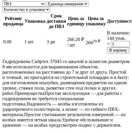
Срок
Рейтинг
Цена за
Цена за
Упаковка
доставки
Доступност
продавца
единицу
упаковку
до ПВЗ
В наличии:
144 упак.
266.20
₽
20
₽
0.00
1 шт
3 дн
266
+
/ шт
В корзину
Гидроуровень Сибртех 37045 со шкалой и шлангом диаметром
8 мм используется для выравнивания объектов,
расположенных на расстоянии до 7 м друг от друга. Простой
и точный, он пригодится на строительной площадке и в быту:
для изготовления опалубки, размещения предметов на одном
уровне, стяжки пола, разметки стен под полки и других
работ.ПреимуществаПростая эксплуатация — для работы с
гидроуровнем не требуется специальная
подготовка.Надежность — колбы изготовлены из
ударопрочного полистирола, а шланг — из гибкого ПВХ-
материала.Простое считывание результатов измерений — на
колбах имеется четкая шкала.Удобное обслуживание и
хранение — на колбах предусмотрен подвес с держателем.