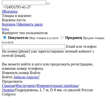
+7(495)795-41-27
0
Корзина
Товары в корзине:
Корзина пуста
Корзина
Оформить заказ
Войти
Выберите тип пользователя
Покупатель
Продавец
Ищу товары и услуги
Продаю товары
и услуги
Email или телефон
На номер [phone] уже зарегистирован личный кабинет с
почтой [email].
Вы можете войти в него или продолжить регистрацию,
изменив номер телефона.
Изменить номер
Войти
Войти
Забыли пароль?
Продолжить
Главная
/
Инструмент
/
Измерительные приборы
/
Уровни
/
Гидроуровень, L 7 м, D 8 мм, со шкалой Россия
Сибртех