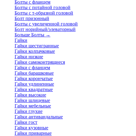
Болты с фланцем
Болты с потайной головой
Болты с т-образной головой
Болт призонный
Болты с увеличенной головой
Болт норийный/элеваторный
Больше Болты
→
Гайки
Гайки шестигранные
Гайки колпачковые
Гайки низкие
Гайки самоконтрящиеся
Гайки с фланцем
Гайки барашковые
Гайки корончатые
Гайки удлиненные
Гайки квадратные
Гайки высокие
Гайки шлицевые
Гайки мебельные
Гайки глухие
Гайки антивандальные
Гайки гост
Гайки кузовные
Гайки приварные