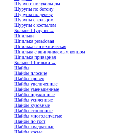
Шуруп с полукольцом
Шурупы по бетону
Шурупы по дереву
Шурупы с кольцом
Шурупы с костылем
Больше Шурупы
→
Шпильки
Шпилька резьбовая
Шпилька сантехническая
Шпилька с ввинчиваемым концом
Шпилька приварная
Больше Шпильки
→
Шайбы
Шайбы плоские
Шайбы гровер
Шайбы увеличенные
Шайбы уменьшенные
Шайбы пружинные
Шайбы усиленные
Шайбы кузовные
Шайбы стопорные
Шайбы многолапчатые
Шайбы по гост
Шайбы квадратные
Шайбы косые