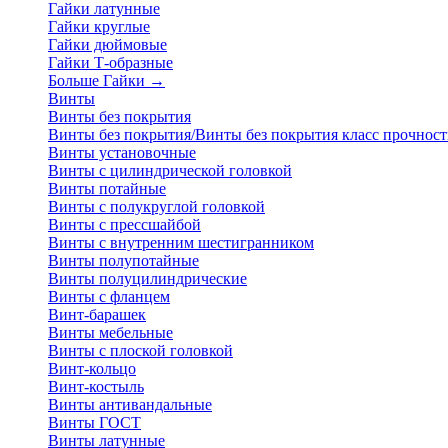
Гайки латунные
Гайки круглые
Гайки дюймовые
Гайки Т-образные
Больше Гайки
→
Винты
Винты без покрытия
Винты без покрытия/Винты без покрытия класс прочност
Винты установочные
Винты с цилиндрической головкой
Винты потайные
Винты с полукруглой головкой
Винты с прессшайбой
Винты с внутренним шестигранником
Винты полупотайные
Винты полуцилиндрические
Винты с фланцем
Винт-барашек
Винты мебельные
Винты с плоской головкой
Винт-кольцо
Винт-костыль
Винты антивандальные
Винты ГОСТ
Винты латунные