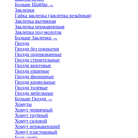
Больше Шайбы
→
Заклепки
Гайка заклепка (заклепка резьбовая)
Заклепка вытяжная
Заклепка нержавеющая
Заклепка под молоток
Больше Заклепки
→
Гвозди
Гвозди без покрытия
Гвозди оцинкованные
Гвозди строительные
Гвозди винтовые
Гвозди ершеные
Гвозди финишные
Гвозди кровельные
Гвозди толевые
Гвозди мебельные
Больше Гвозди
→
Хомуты
Хомут червячный
Хомут трубный
Хомут силовой
Хомут нержавеющий
Хомут пластиковый
Болт-скоба