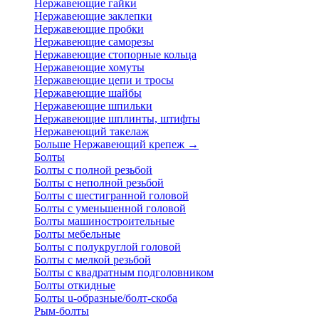
Нержавеющие гайки
Нержавеющие заклепки
Нержавеющие пробки
Нержавеющие саморезы
Нержавеющие стопорные кольца
Нержавеющие хомуты
Нержавеющие цепи и тросы
Нержавеющие шайбы
Нержавеющие шпильки
Нержавеющие шплинты, штифты
Нержавеющий такелаж
Больше Нержавеющий крепеж
→
Болты
Болты с полной резьбой
Болты с неполной резьбой
Болты с шестигранной головой
Болты с уменьшенной головой
Болты машиностроительные
Болты мебельные
Болты с полукруглой головой
Болты с мелкой резьбой
Болты с квадратным подголовником
Болты откидные
Болты u-образные/болт-скоба
Рым-болты