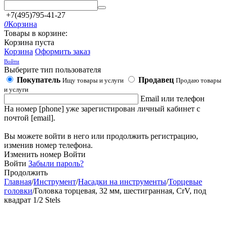
+7(495)795-41-27
0
Корзина
Товары в корзине:
Корзина пуста
Корзина
Оформить заказ
Войти
Выберите тип пользователя
Покупатель
Продавец
Ищу товары и услуги
Продаю товары
и услуги
Email или телефон
На номер [phone] уже зарегистирован личный кабинет с
почтой [email].
Вы можете войти в него или продолжить регистрацию,
изменив номер телефона.
Изменить номер
Войти
Войти
Забыли пароль?
Продолжить
Главная
/
Инструмент
/
Насадки на инструменты
/
Торцевые
головки
/
Головка торцевая, 32 мм, шестигранная, CrV, под
квадрат 1/2 Stels