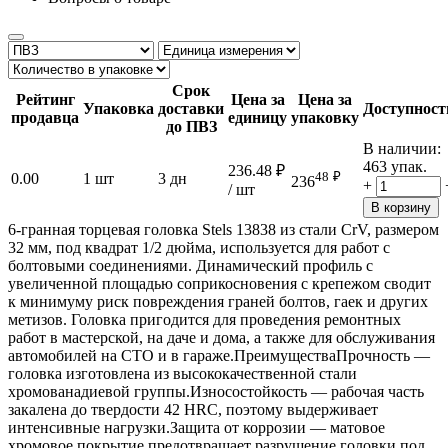
Срок
Рейтинг
Цена за
Цена за
Упаковка
доставки
Доступност
продавца
единицу
упаковку
до ПВЗ
В наличии:
463 упак.
236.48
₽
48
₽
0.00
1 шт
3 дн
236
+
/ шт
В корзину
6-гранная торцевая головка Stels 13838 из стали CrV, размером
32 мм, под квадрат 1/2 дюйма, используется для работ с
болтовыми соединениями. Динамический профиль с
увеличенной площадью соприкосновения с крепежом сводит
к минимуму риск повреждения граней болтов, гаек и других
метизов. Головка пригодится для проведения ремонтных
работ в мастерской, на даче и дома, а также для обслуживания
автомобилей на СТО и в гараже.ПреимуществаПрочность —
головка изготовлена из высококачественной стали
хромованадиевой группы.Износостойкость — рабочая часть
закалена до твердости 42 HRC, поэтому выдерживает
интенсивные нагрузки.Защита от коррозии — матовое
хромовое покрытие предотвращает разрушение головки под