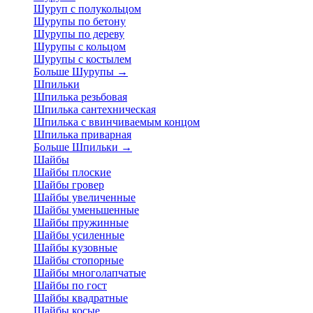
Шуруп с полукольцом
Шурупы по бетону
Шурупы по дереву
Шурупы с кольцом
Шурупы с костылем
Больше Шурупы
→
Шпильки
Шпилька резьбовая
Шпилька сантехническая
Шпилька с ввинчиваемым концом
Шпилька приварная
Больше Шпильки
→
Шайбы
Шайбы плоские
Шайбы гровер
Шайбы увеличенные
Шайбы уменьшенные
Шайбы пружинные
Шайбы усиленные
Шайбы кузовные
Шайбы стопорные
Шайбы многолапчатые
Шайбы по гост
Шайбы квадратные
Шайбы косые