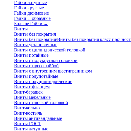
Гайки латунные
Гайки круглые
Гайки дюймовые
Гайки Т-образные
Больше Гайки
→
Винты
Винты без покрытия
Винты без покрытия/Винты без покрытия класс прочност
Винты установочные
Винты с цилиндрической головкой
Винты потайные
Винты с полукруглой головкой
Винты с прессшайбой
Винты с внутренним шестигранником
Винты полупотайные
Винты полуцилиндрические
Винты с фланцем
Винт-барашек
Винты мебельные
Винты с плоской головкой
Винт-кольцо
Винт-костыль
Винты антивандальные
Винты ГОСТ
Винты латунные