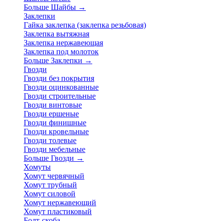
Больше Шайбы
→
Заклепки
Гайка заклепка (заклепка резьбовая)
Заклепка вытяжная
Заклепка нержавеющая
Заклепка под молоток
Больше Заклепки
→
Гвозди
Гвозди без покрытия
Гвозди оцинкованные
Гвозди строительные
Гвозди винтовые
Гвозди ершеные
Гвозди финишные
Гвозди кровельные
Гвозди толевые
Гвозди мебельные
Больше Гвозди
→
Хомуты
Хомут червячный
Хомут трубный
Хомут силовой
Хомут нержавеющий
Хомут пластиковый
Болт-скоба