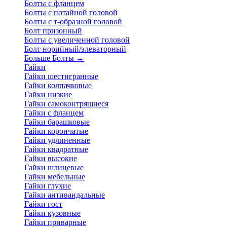
Болты с фланцем
Болты с потайной головой
Болты с т-образной головой
Болт призонный
Болты с увеличенной головой
Болт норийный/элеваторный
Больше Болты
→
Гайки
Гайки шестигранные
Гайки колпачковые
Гайки низкие
Гайки самоконтрящиеся
Гайки с фланцем
Гайки барашковые
Гайки корончатые
Гайки удлиненные
Гайки квадратные
Гайки высокие
Гайки шлицевые
Гайки мебельные
Гайки глухие
Гайки антивандальные
Гайки гост
Гайки кузовные
Гайки приварные