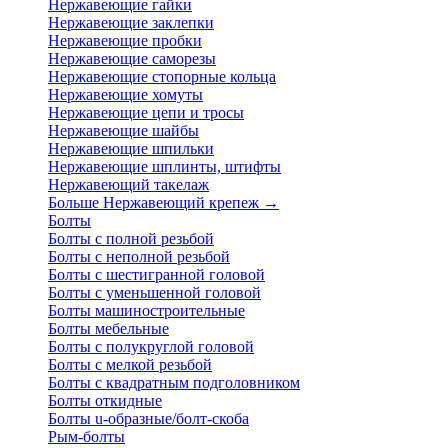
Нержавеющие гайки
Нержавеющие заклепки
Нержавеющие пробки
Нержавеющие саморезы
Нержавеющие стопорные кольца
Нержавеющие хомуты
Нержавеющие цепи и тросы
Нержавеющие шайбы
Нержавеющие шпильки
Нержавеющие шплинты, штифты
Нержавеющий такелаж
Больше Нержавеющий крепеж
→
Болты
Болты с полной резьбой
Болты с неполной резьбой
Болты с шестигранной головой
Болты с уменьшенной головой
Болты машиностроительные
Болты мебельные
Болты с полукруглой головой
Болты с мелкой резьбой
Болты с квадратным подголовником
Болты откидные
Болты u-образные/болт-скоба
Рым-болты