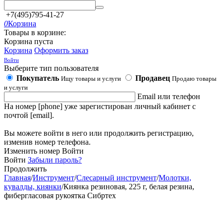
+7(495)795-41-27
0
Корзина
Товары в корзине:
Корзина пуста
Корзина
Оформить заказ
Войти
Выберите тип пользователя
Покупатель
Продавец
Ищу товары и услуги
Продаю товары
и услуги
Email или телефон
На номер [phone] уже зарегистирован личный кабинет с
почтой [email].
Вы можете войти в него или продолжить регистрацию,
изменив номер телефона.
Изменить номер
Войти
Войти
Забыли пароль?
Продолжить
Главная
/
Инструмент
/
Слесарный инструмент
/
Молотки,
кувалды, киянки
/
Киянка резиновая, 225 г, белая резина,
фибергласовая рукоятка Сибртех