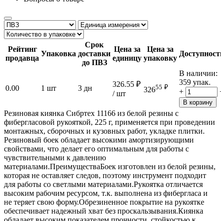
Срок
Рейтинг
Цена за
Цена за
Упаковка
доставки
Доступност
продавца
единицу
упаковку
до ПВЗ
В наличии:
359 упак.
326.55
₽
55
₽
0.00
1 шт
3 дн
326
+
/ шт
В корзину
Резиновая киянка Сибртех 11166 из белой резины с
фибергласовой рукояткой, 225 г, применяется при проведении
монтажных, сборочных и кузовных работ, укладке плитки.
Резиновый боек обладает высокими амортизирующими
свойствами, что делает его оптимальным для работы с
чувствительными к давлению
материалами.ПреимуществаБоек изготовлен из белой резины,
которая не оставляет следов, поэтому инструмент подходит
для работы со светлыми материалами.Рукоятка отличается
высоким рабочим ресурсом, т.к. выполнена из фибергласа и
не теряет свою форму.Обрезиненное покрытие на рукоятке
обеспечивает надежный хват без проскальзывания.Киянка
обладает высоким показателем прочности, стойкостью к