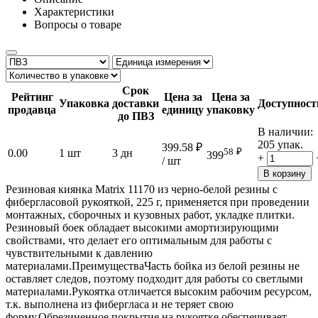
Характеристики
Вопросы о товаре
Срок
Рейтинг
Цена за
Цена за
Упаковка
доставки
Доступност
продавца
единицу
упаковку
до ПВЗ
В наличии:
205 упак.
399.58
₽
58
₽
0.00
1 шт
3 дн
399
+
/ шт
В корзину
Резиновая киянка Matrix 11170 из черно-белой резины с
фибергласовой рукояткой, 225 г, применяется при проведении
монтажных, сборочных и кузовных работ, укладке плитки.
Резиновый боек обладает высокими амортизирующими
свойствами, что делает его оптимальным для работы с
чувствительными к давлению
материалами.ПреимуществаЧасть бойка из белой резины не
оставляет следов, поэтому подходит для работы со светлыми
материалами.Рукоятка отличается высоким рабочим ресурсом,
т.к. выполнена из фибергласа и не теряет свою
форму.Обрезиненное покрытие на рукоятке обеспечивает