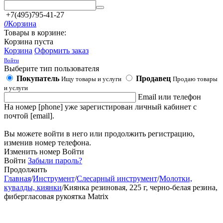
+7(495)795-41-27
0
Корзина
Товары в корзине:
Корзина пуста
Корзина
Оформить заказ
Войти
Выберите тип пользователя
Покупатель
Продавец
Ищу товары и услуги
Продаю товары
и услуги
Email или телефон
На номер [phone] уже зарегистирован личный кабинет с
почтой [email].
Вы можете войти в него или продолжить регистрацию,
изменив номер телефона.
Изменить номер
Войти
Войти
Забыли пароль?
Продолжить
Главная
/
Инструмент
/
Слесарный инструмент
/
Молотки,
кувалды, киянки
/
Киянка резиновая, 225 г, черно-белая резина,
фибергласовая рукоятка Matrix