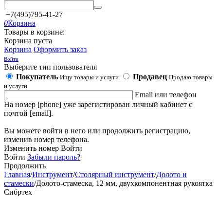
+7(495)795-41-27
0
Корзина
Товары в корзине:
Корзина пуста
Корзина
Оформить заказ
Войти
Выберите тип пользователя
Покупатель
Продавец
Ищу товары и услуги
Продаю товары
и услуги
Email или телефон
На номер [phone] уже зарегистирован личный кабинет с
почтой [email].
Вы можете войти в него или продолжить регистрацию,
изменив номер телефона.
Изменить номер
Войти
Войти
Забыли пароль?
Продолжить
Главная
/
Инструмент
/
Столярный инструмент
/
Долото и
стамески
/
Долото-стамеска, 12 мм, двухкомпонентная рукоятка
Сибртех