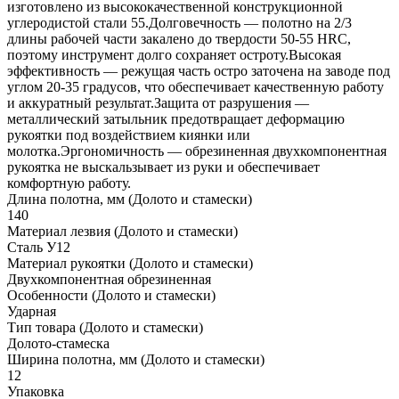
изготовлено из высококачественной конструкционной
углеродистой стали 55.Долговечность — полотно на 2/3
длины рабочей части закалено до твердости 50-55 HRC,
поэтому инструмент долго сохраняет остроту.Высокая
эффективность — режущая часть остро заточена на заводе под
углом 20-35 градусов, что обеспечивает качественную работу
и аккуратный результат.Защита от разрушения —
металлический затыльник предотвращает деформацию
рукоятки под воздействием киянки или
молотка.Эргономичность — обрезиненная двухкомпонентная
рукоятка не выскальзывает из руки и обеспечивает
комфортную работу.
Длина полотна, мм (Долото и стамески)
140
Материал лезвия (Долото и стамески)
Сталь У12
Материал рукоятки (Долото и стамески)
Двухкомпонентная обрезиненная
Особенности (Долото и стамески)
Ударная
Тип товара (Долото и стамески)
Долото-стамеска
Ширина полотна, мм (Долото и стамески)
12
Упаковка