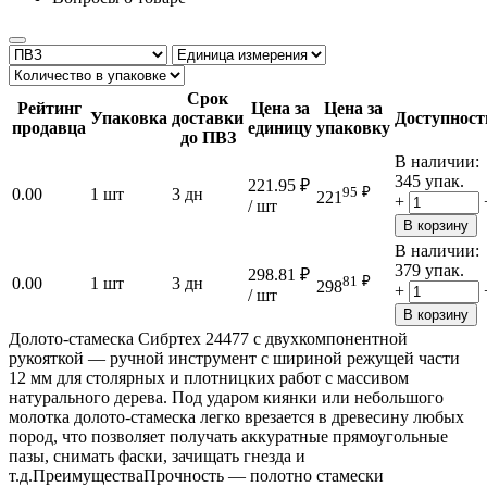
Срок
Рейтинг
Цена за
Цена за
Упаковка
доставки
Доступност
продавца
единицу
упаковку
до ПВЗ
В наличии:
345 упак.
221.95
₽
95
₽
0.00
1 шт
3 дн
221
+
/ шт
В корзину
В наличии:
379 упак.
298.81
₽
81
₽
0.00
1 шт
3 дн
298
+
/ шт
В корзину
Долото-стамеска Сибртех 24477 с двухкомпонентной
рукояткой — ручной инструмент с шириной режущей части
12 мм для столярных и плотницких работ с массивом
натурального дерева. Под ударом киянки или небольшого
молотка долото-стамеска легко врезается в древесину любых
пород, что позволяет получать аккуратные прямоугольные
пазы, снимать фаски, зачищать гнезда и
т.д.ПреимуществаПрочность — полотно стамески