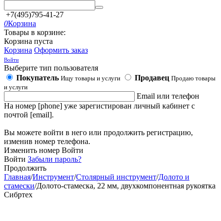
+7(495)795-41-27
0
Корзина
Товары в корзине:
Корзина пуста
Корзина
Оформить заказ
Войти
Выберите тип пользователя
Покупатель
Продавец
Ищу товары и услуги
Продаю товары
и услуги
Email или телефон
На номер [phone] уже зарегистирован личный кабинет с
почтой [email].
Вы можете войти в него или продолжить регистрацию,
изменив номер телефона.
Изменить номер
Войти
Войти
Забыли пароль?
Продолжить
Главная
/
Инструмент
/
Столярный инструмент
/
Долото и
стамески
/
Долото-стамеска, 22 мм, двухкомпонентная рукоятка
Сибртех