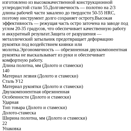
изготовлено из высококачественной конструкционной
углеродистой стали 55.Долговечность — полотно на 2/3
длины рабочей части закалено до твердости 50-55 HRC,
поэтому инструмент долго сохраняет остроту.Высокая
эффективность — режущая часть остро заточена на заводе под
углом 20-35 градусов, что обеспечивает качественную работу
и аккуратный результат.Защита от разрушения —
металлический затыльник предотвращает деформацию
рукоятки под воздействием киянки или
молотка.Эргономичность — обрезиненная двухкомпонентная
рукоятка не выскальзывает из руки и обеспечивает
комфортную работу.
Длина полотна, мм (Долото и стамески)
140
Материал лезвия (Долото и стамески)
Сталь У12
Материал рукоятки (Долото и стамески)
Двухкомпонентная обрезиненная
Особенности (Долото и стамески)
Ударная
Тип товара (Долото и стамески)
Долото-стамеска
Ширина полотна, мм (Долото и стамески)
22
Упаковка