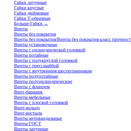
Гайки латунные
Гайки круглые
Гайки дюймовые
Гайки Т-образные
Больше Гайки
→
Винты
Винты без покрытия
Винты без покрытия/Винты без покрытия класс прочност
Винты установочные
Винты с цилиндрической головкой
Винты потайные
Винты с полукруглой головкой
Винты с прессшайбой
Винты с внутренним шестигранником
Винты полупотайные
Винты полуцилиндрические
Винты с фланцем
Винт-барашек
Винты мебельные
Винты с плоской головкой
Винт-кольцо
Винт-костыль
Винты антивандальные
Винты ГОСТ
Винты латунные