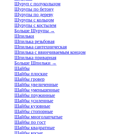
Шуруп с полукольцом
Шурупы по бетону
Шурупы по дереву
Шурупы с кольцом
Шурупы с костылем
Больше Шурупы
→
Шпильки
Шпилька резьбовая
Шпилька сантехническая
Шпилька с ввинчиваемым концом
Шпилька приварная
Больше Шпильки
→
Шайбы
Шайбы плоские
Шайбы гровер
Шайбы увеличенные
Шайбы уменьшенные
Шайбы пружинные
Шайбы усиленные
Шайбы кузовные
Шайбы стопорные
Шайбы многолапчатые
Шайбы по гост
Шайбы квадратные
Шайбы косые