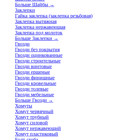
Больше Шайбы
→
Заклепки
Гайка заклепка (заклепка резьбовая)
Заклепка вытяжная
Заклепка нержавеющая
Заклепка под молоток
Больше Заклепки
→
Гвозди
Гвозди без покрытия
Гвозди оцинкованные
Гвозди строительные
Гвозди винтовые
Гвозди ершеные
Гвозди финишные
Гвозди кровельные
Гвозди толевые
Гвозди мебельные
Больше Гвозди
→
Хомуты
Хомут червячный
Хомут трубный
Хомут силовой
Хомут нержавеющий
Хомут пластиковый
Болт-скоба