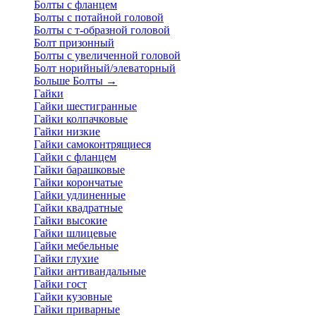
Болты с фланцем
Болты с потайной головой
Болты с т-образной головой
Болт призонный
Болты с увеличенной головой
Болт норийный/элеваторный
Больше Болты
→
Гайки
Гайки шестигранные
Гайки колпачковые
Гайки низкие
Гайки самоконтрящиеся
Гайки с фланцем
Гайки барашковые
Гайки корончатые
Гайки удлиненные
Гайки квадратные
Гайки высокие
Гайки шлицевые
Гайки мебельные
Гайки глухие
Гайки антивандальные
Гайки гост
Гайки кузовные
Гайки приварные