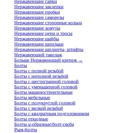
Нержавеющие гайки
Нержавеющие заклепки
Нержавеющие пробки
Нержавеющие саморезы
Нержавеющие стопорные кольца
Нержавеющие хомуты
Нержавеющие цепи и тросы
Нержавеющие шайбы
Нержавеющие шпильки
Нержавеющие шплинты, штифты
Нержавеющий такелаж
Больше Нержавеющий крепеж
→
Болты
Болты с полной резьбой
Болты с неполной резьбой
Болты с шестигранной головой
Болты с уменьшенной головой
Болты машиностроительные
Болты мебельные
Болты с полукруглой головой
Болты с мелкой резьбой
Болты с квадратным подголовником
Болты откидные
Болты u-образные/болт-скоба
Рым-болты