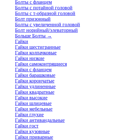
Болты с фланцем
Болты с потайной головой
Болты с т-образной головой
Болт призонный
Болты с увеличенной головой
Болт норийный/элеваторный
Больше Болты
→
Гайки
Гайки шестигранные
Гайки колпачковые
Гайки низкие
Гайки самоконтрящиеся
Гайки с фланцем
Гайки барашковые
Гайки корончатые
Гайки удлиненные
Гайки квадратные
Гайки высокие
Гайки шлицевые
Гайки мебельные
Гайки глухие
Гайки антивандальные
Гайки гост
Гайки кузовные
Гайки приварные