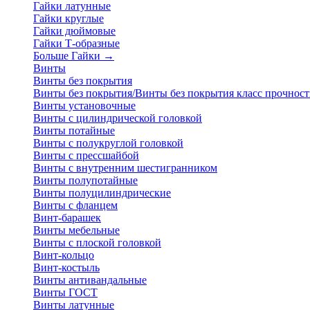
Гайки латунные
Гайки круглые
Гайки дюймовые
Гайки Т-образные
Больше Гайки
→
Винты
Винты без покрытия
Винты без покрытия/Винты без покрытия класс прочност
Винты установочные
Винты с цилиндрической головкой
Винты потайные
Винты с полукруглой головкой
Винты с прессшайбой
Винты с внутренним шестигранником
Винты полупотайные
Винты полуцилиндрические
Винты с фланцем
Винт-барашек
Винты мебельные
Винты с плоской головкой
Винт-кольцо
Винт-костыль
Винты антивандальные
Винты ГОСТ
Винты латунные