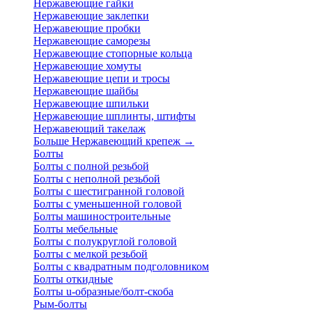
Нержавеющие гайки
Нержавеющие заклепки
Нержавеющие пробки
Нержавеющие саморезы
Нержавеющие стопорные кольца
Нержавеющие хомуты
Нержавеющие цепи и тросы
Нержавеющие шайбы
Нержавеющие шпильки
Нержавеющие шплинты, штифты
Нержавеющий такелаж
Больше Нержавеющий крепеж
→
Болты
Болты с полной резьбой
Болты с неполной резьбой
Болты с шестигранной головой
Болты с уменьшенной головой
Болты машиностроительные
Болты мебельные
Болты с полукруглой головой
Болты с мелкой резьбой
Болты с квадратным подголовником
Болты откидные
Болты u-образные/болт-скоба
Рым-болты