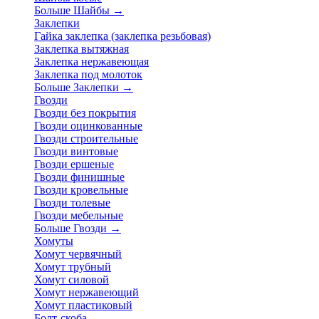
Больше Шайбы
→
Заклепки
Гайка заклепка (заклепка резьбовая)
Заклепка вытяжная
Заклепка нержавеющая
Заклепка под молоток
Больше Заклепки
→
Гвозди
Гвозди без покрытия
Гвозди оцинкованные
Гвозди строительные
Гвозди винтовые
Гвозди ершеные
Гвозди финишные
Гвозди кровельные
Гвозди толевые
Гвозди мебельные
Больше Гвозди
→
Хомуты
Хомут червячный
Хомут трубный
Хомут силовой
Хомут нержавеющий
Хомут пластиковый
Болт-скоба