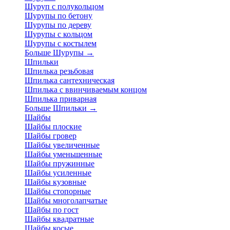
Шуруп с полукольцом
Шурупы по бетону
Шурупы по дереву
Шурупы с кольцом
Шурупы с костылем
Больше Шурупы
→
Шпильки
Шпилька резьбовая
Шпилька сантехническая
Шпилька с ввинчиваемым концом
Шпилька приварная
Больше Шпильки
→
Шайбы
Шайбы плоские
Шайбы гровер
Шайбы увеличенные
Шайбы уменьшенные
Шайбы пружинные
Шайбы усиленные
Шайбы кузовные
Шайбы стопорные
Шайбы многолапчатые
Шайбы по гост
Шайбы квадратные
Шайбы косые