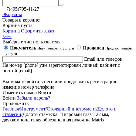
+7(495)795-41-27
0
Корзина
Товары в корзине:
Корзина пуста
Корзина
Оформить заказ
Войти
Выберите тип пользователя
Покупатель
Продавец
Ищу товары и услуги
Продаю товары
и услуги
Email или телефон
На номер [phone] уже зарегистирован личный кабинет с
почтой [email].
Вы можете войти в него или продолжить регистрацию,
изменив номер телефона.
Изменить номер
Войти
Войти
Забыли пароль?
Продолжить
Главная
/
Инструмент
/
Столярный инструмент
/
Долото и
стамески
/
Долото-стамеска "Тигровый глаз", 22 мм,
двухкомпонентная обрезиненная рукоятка Matrix