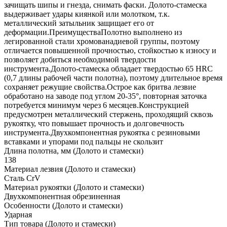
зачищать шипы и гнезда, снимать фаски. Долото-стамеска
выдерживает удары киянкой или молотком, т.к.
металлический затыльник защищает его от
деформации.ПреимуществаПолотно выполнено из
легированной стали хромованадиевой группы, поэтому
отличается повышенной прочностью, стойкостью к износу и
позволяет добиться необходимой твердости
инструмента.Долото-стамеска обладает твердостью 65 HRC
(0,7 длины рабочей части полотна), поэтому длительное время
сохраняет режущие свойства.Острое как бритва лезвие
обработано на заводе под углом 20-35°, повторная заточка
потребуется минимум через 6 месяцев.Конструкцией
предусмотрен металлический стержень, проходящий сквозь
рукоятку, что повышает прочность и долговечность
инструмента.Двухкомпонентная рукоятка с резиновыми
вставками и упорами под пальцы не скользит
Длина полотна, мм (Долото и стамески)
138
Материал лезвия (Долото и стамески)
Сталь CrV
Материал рукоятки (Долото и стамески)
Двухкомпонентная обрезиненная
Особенности (Долото и стамески)
Ударная
Тип товара (Долото и стамески)