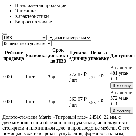
Предложения продавцов
Описание
Характеристики
Вопросы о товаре
Срок
Рейтинг
Цена за
Цена за
Упаковка
доставки
Доступност
продавца
единицу
упаковку
до ПВЗ
В наличии:
481 упак.
272.87
₽
87
₽
0.00
1 шт
3 дн
272
+
/ шт
В корзину
В наличии:
372 упак.
363.07
₽
07
₽
0.00
1 шт
3 дн
363
+
/ шт
В корзину
Долото-стамеска Matrix «Тигровый глаз» 24516, 22 мм, с
двухкомпонентной обрезиненной рукояткой, используется в
столярном и плотницком деле, в производстве мебели. С его
помощью можно вырезать углубления, формировать пазы,