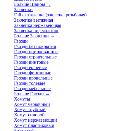
Больше Шайбы
→
Заклепки
Гайка заклепка (заклепка резьбовая)
Заклепка вытяжная
Заклепка нержавеющая
Заклепка под молоток
Больше Заклепки
→
Гвозди
Гвозди без покрытия
Гвозди оцинкованные
Гвозди строительные
Гвозди винтовые
Гвозди ершеные
Гвозди финишные
Гвозди кровельные
Гвозди толевые
Гвозди мебельные
Больше Гвозди
→
Хомуты
Хомут червячный
Хомут трубный
Хомут силовой
Хомут нержавеющий
Хомут пластиковый
Болт-скоба