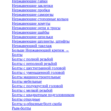
Нержавеющие гайки
Нержавеющие заклепки
Нержавеющие пробки
Нержавеющие саморезы
Нержавеющие стопорные кольца
Нержавеющие хомуты
Нержавеющие цепи и тросы
Нержавеющие шайбы
Нержавеющие шпильки
Нержавеющие шплинты, штифты
Нержавеющий такелаж
Больше Нержавеющий крепеж
→
Болты
Болты с полной резьбой
Болты с неполной резьбой
Болты с шестигранной головой
Болты с уменьшенной головой
Болты машиностроительные
Болты мебельные
Болты с полукруглой головой
Болты с мелкой резьбой
Болты с квадратным подголовником
Болты откидные
Болты u-образные/болт-скоба
Рым-болты