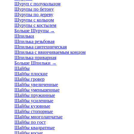
Шуруп с полукольцом
Шурупы по бетону
Шурупы по дереву
Шурупы с кольцом
Шурупы с костылем
Больше Шурупы
→
Шпильки
Шпилька резьбовая
Шпилька сантехническая
Шпилька с ввинчиваемым концом
Шпилька приварная
Больше Шпильки
→
Шайбы
Шайбы плоские
Шайбы гровер
Шайбы увеличенные
Шайбы уменьшенные
Шайбы пружинные
Шайбы усиленные
Шайбы кузовные
Шайбы стопорные
Шайбы многолапчатые
Шайбы по гост
Шайбы квадратные
Шайбы косые