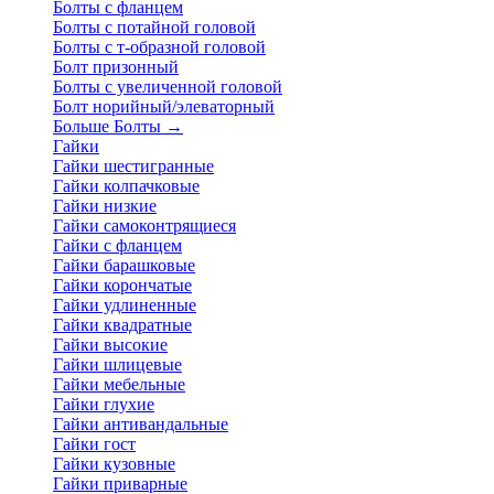
Болты с фланцем
Болты с потайной головой
Болты с т-образной головой
Болт призонный
Болты с увеличенной головой
Болт норийный/элеваторный
Больше Болты
→
Гайки
Гайки шестигранные
Гайки колпачковые
Гайки низкие
Гайки самоконтрящиеся
Гайки с фланцем
Гайки барашковые
Гайки корончатые
Гайки удлиненные
Гайки квадратные
Гайки высокие
Гайки шлицевые
Гайки мебельные
Гайки глухие
Гайки антивандальные
Гайки гост
Гайки кузовные
Гайки приварные