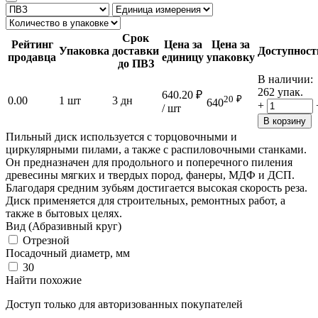
Срок
Рейтинг
Цена за
Цена за
Упаковка
доставки
Доступност
продавца
единицу
упаковку
до ПВЗ
В наличии:
262 упак.
640.20
₽
20
₽
0.00
1 шт
3 дн
640
+
/ шт
В корзину
Пильный диск используется с торцовочными и
циркулярными пилами, а также с распиловочными станками.
Он предназначен для продольного и поперечного пиления
древесины мягких и твердых пород, фанеры, МДФ и ДСП.
Благодаря средним зубьям достигается высокая скорость реза.
Диск применяется для строительных, ремонтных работ, а
также в бытовых целях.
Вид (Абразивный круг)
Отрезной
Посадочный диаметр, мм
30
Найти похожие
Доступ только для авторизованных покупателей