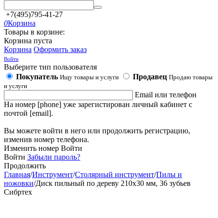
+7(495)795-41-27
0
Корзина
Товары в корзине:
Корзина пуста
Корзина
Оформить заказ
Войти
Выберите тип пользователя
Покупатель
Продавец
Ищу товары и услуги
Продаю товары
и услуги
Email или телефон
На номер [phone] уже зарегистирован личный кабинет с
почтой [email].
Вы можете войти в него или продолжить регистрацию,
изменив номер телефона.
Изменить номер
Войти
Войти
Забыли пароль?
Продолжить
Главная
/
Инструмент
/
Столярный инструмент
/
Пилы и
ножовки
/
Диск пильный по дереву 210х30 мм, 36 зубьев
Сибртех