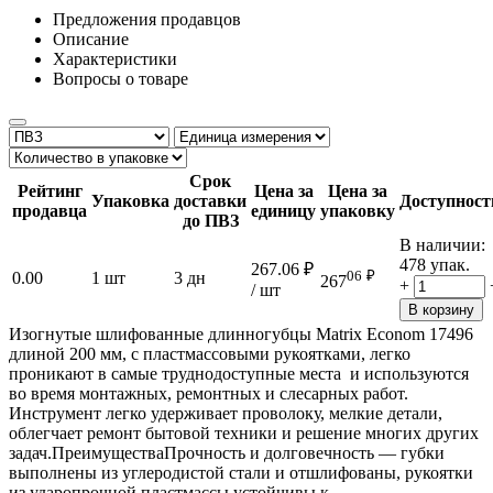
Предложения продавцов
Описание
Характеристики
Вопросы о товаре
Срок
Рейтинг
Цена за
Цена за
Упаковка
доставки
Доступност
продавца
единицу
упаковку
до ПВЗ
В наличии:
478 упак.
267.06
₽
06
₽
0.00
1 шт
3 дн
267
+
/ шт
В корзину
Изогнутые шлифованные длинногубцы Matrix Econom 17496
длиной 200 мм, с пластмассовыми рукоятками, легко
проникают в самые труднодоступные места и используются
во время монтажных, ремонтных и слесарных работ.
Инструмент легко удерживает проволоку, мелкие детали,
облегчает ремонт бытовой техники и решение многих других
задач.ПреимуществаПрочность и долговечность — губки
выполнены из углеродистой стали и отшлифованы, рукоятки
из ударопрочной пластмассы устойчивы к