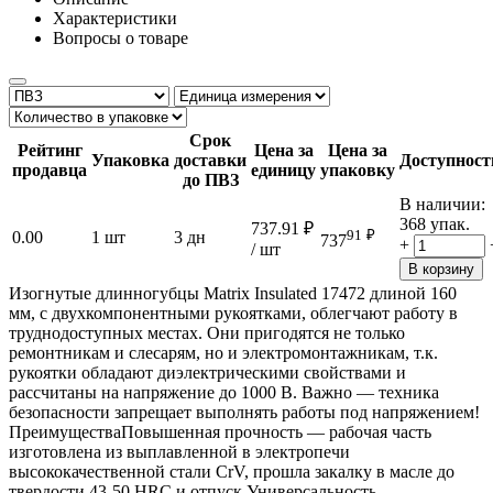
Характеристики
Вопросы о товаре
Срок
Рейтинг
Цена за
Цена за
Упаковка
доставки
Доступност
продавца
единицу
упаковку
до ПВЗ
В наличии:
368 упак.
737.91
₽
91
₽
0.00
1 шт
3 дн
737
+
/ шт
В корзину
Изогнутые длинногубцы Matrix Insulated 17472 длиной 160
мм, с двухкомпонентными рукоятками, облегчают работу в
труднодоступных местах. Они пригодятся не только
ремонтникам и слесарям, но и электромонтажникам, т.к.
рукоятки обладают диэлектрическими свойствами и
рассчитаны на напряжение до 1000 В. Важно — техника
безопасности запрещает выполнять работы под напряжением!
ПреимуществаПовышенная прочность — рабочая часть
изготовлена из выплавленной в электропечи
высококачественной стали CrV, прошла закалку в масле до
твердости 43-50 HRC и отпуск.Универсальность —