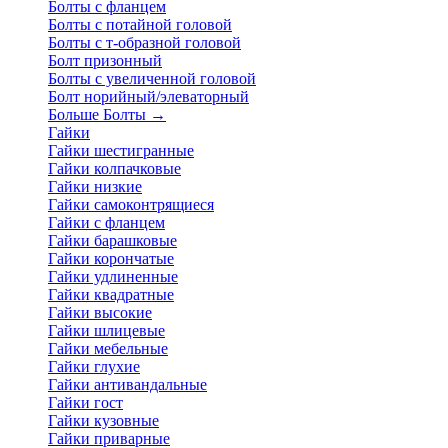
Болты с фланцем
Болты с потайной головой
Болты с т-образной головой
Болт призонный
Болты с увеличенной головой
Болт норийный/элеваторный
Больше Болты
→
Гайки
Гайки шестигранные
Гайки колпачковые
Гайки низкие
Гайки самоконтрящиеся
Гайки с фланцем
Гайки барашковые
Гайки корончатые
Гайки удлиненные
Гайки квадратные
Гайки высокие
Гайки шлицевые
Гайки мебельные
Гайки глухие
Гайки антивандальные
Гайки гост
Гайки кузовные
Гайки приварные