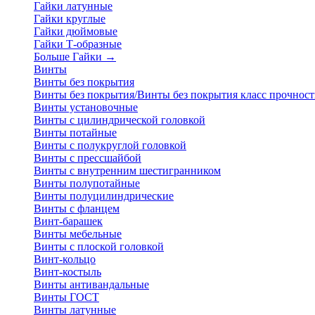
Гайки латунные
Гайки круглые
Гайки дюймовые
Гайки Т-образные
Больше Гайки
→
Винты
Винты без покрытия
Винты без покрытия/Винты без покрытия класс прочност
Винты установочные
Винты с цилиндрической головкой
Винты потайные
Винты с полукруглой головкой
Винты с прессшайбой
Винты с внутренним шестигранником
Винты полупотайные
Винты полуцилиндрические
Винты с фланцем
Винт-барашек
Винты мебельные
Винты с плоской головкой
Винт-кольцо
Винт-костыль
Винты антивандальные
Винты ГОСТ
Винты латунные