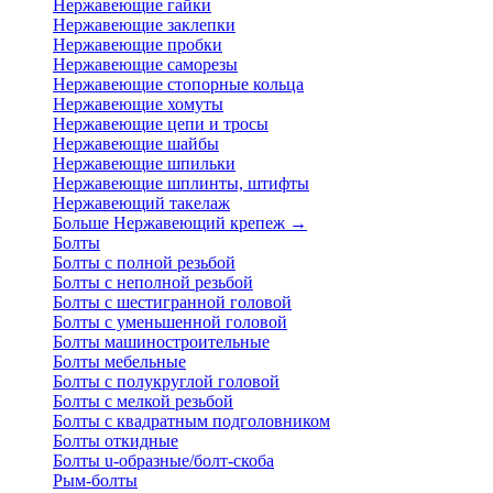
Нержавеющие гайки
Нержавеющие заклепки
Нержавеющие пробки
Нержавеющие саморезы
Нержавеющие стопорные кольца
Нержавеющие хомуты
Нержавеющие цепи и тросы
Нержавеющие шайбы
Нержавеющие шпильки
Нержавеющие шплинты, штифты
Нержавеющий такелаж
Больше Нержавеющий крепеж
→
Болты
Болты с полной резьбой
Болты с неполной резьбой
Болты с шестигранной головой
Болты с уменьшенной головой
Болты машиностроительные
Болты мебельные
Болты с полукруглой головой
Болты с мелкой резьбой
Болты с квадратным подголовником
Болты откидные
Болты u-образные/болт-скоба
Рым-болты