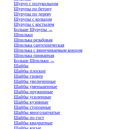
Шуруп с полукольцом
Шурупы по бетону
Шурупы по дереву
Шурупы с кольцом
Шурупы с костылем
Больше Шурупы
→
Шпильки
Шпилька резьбовая
Шпилька сантехническая
Шпилька с ввинчиваемым концом
Шпилька приварная
Больше Шпильки
→
Шайбы
Шайбы плоские
Шайбы гровер
Шайбы увеличенные
Шайбы уменьшенные
Шайбы пружинные
Шайбы усиленные
Шайбы кузовные
Шайбы стопорные
Шайбы многолапчатые
Шайбы по гост
Шайбы квадратные
Шайбы косые