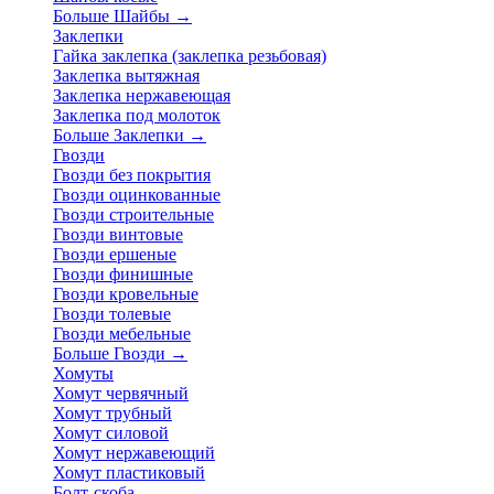
Больше Шайбы
→
Заклепки
Гайка заклепка (заклепка резьбовая)
Заклепка вытяжная
Заклепка нержавеющая
Заклепка под молоток
Больше Заклепки
→
Гвозди
Гвозди без покрытия
Гвозди оцинкованные
Гвозди строительные
Гвозди винтовые
Гвозди ершеные
Гвозди финишные
Гвозди кровельные
Гвозди толевые
Гвозди мебельные
Больше Гвозди
→
Хомуты
Хомут червячный
Хомут трубный
Хомут силовой
Хомут нержавеющий
Хомут пластиковый
Болт-скоба