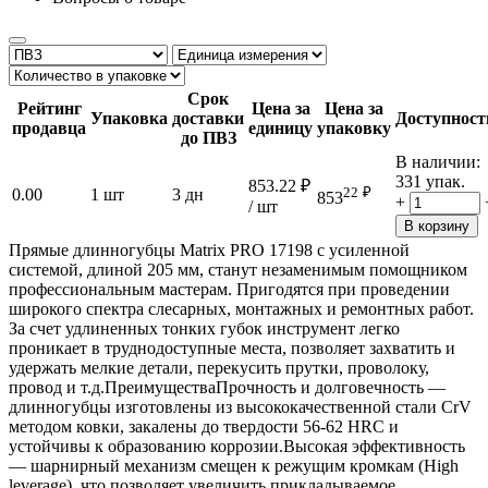
Срок
Рейтинг
Цена за
Цена за
Упаковка
доставки
Доступност
продавца
единицу
упаковку
до ПВЗ
В наличии:
331 упак.
853.22
₽
22
₽
0.00
1 шт
3 дн
853
+
/ шт
В корзину
Прямые длинногубцы Matrix PRO 17198 с усиленной
системой, длиной 205 мм, станут незаменимым помощником
профессиональным мастерам. Пригодятся при проведении
широкого спектра слесарных, монтажных и ремонтных работ.
За счет удлиненных тонких губок инструмент легко
проникает в труднодоступные места, позволяет захватить и
удержать мелкие детали, перекусить прутки, проволоку,
провод и т.д.ПреимуществаПрочность и долговечность —
длинногубцы изготовлены из высококачественной стали CrV
методом ковки, закалены до твердости 56-62 HRC и
устойчивы к образованию коррозии.Высокая эффективность
— шарнирный механизм смещен к режущим кромкам (High
leverage), что позволяет увеличить прикладываемое