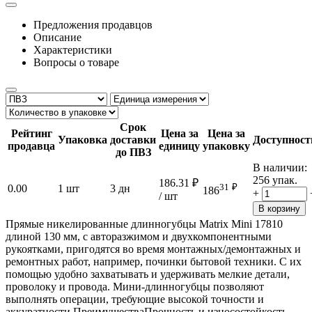
Предложения продавцов
Описание
Характеристики
Вопросы о товаре
Срок
Рейтинг
Цена за
Цена за
Упаковка
доставки
Доступност
продавца
единицу
упаковку
до ПВЗ
В наличии:
256 упак.
186.31
₽
31
₽
0.00
1 шт
3 дн
186
+
/ шт
В корзину
Прямые никелированные длинногубцы Matrix Mini 17810
длиной 130 мм, с авторазжимом и двухкомпонентными
рукоятками, пригодятся во время монтажных/демонтажных и
ремонтных работ, например, починки бытовой техники. С их
помощью удобно захватывать и удерживать мелкие детали,
проволоку и провода. Мини-длинногубцы позволяют
выполнять операции, требующие высокой точности и
аккуратности.ПреимуществаПрочность и износостойкость —