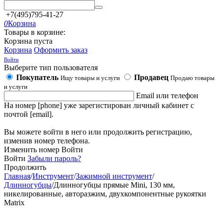
+7(495)795-41-27
0
Корзина
Товары в корзине:
Корзина пуста
Корзина
Оформить заказ
Войти
Выберите тип пользователя
Покупатель
Продавец
Ищу товары и услуги
Продаю товары
и услуги
Email или телефон
На номер [phone] уже зарегистирован личный кабинет с
почтой [email].
Вы можете войти в него или продолжить регистрацию,
изменив номер телефона.
Изменить номер
Войти
Войти
Забыли пароль?
Продолжить
Главная
/
Инструмент
/
Зажимной инструмент
/
Длинногубцы
/
Длинногубцы прямые Mini, 130 мм,
никелированные, авторазжим, двухкомпонентные рукоятки
Matrix