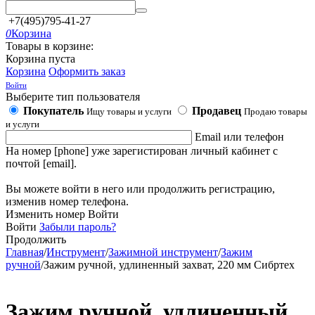
+7(495)795-41-27
0
Корзина
Товары в корзине:
Корзина пуста
Корзина
Оформить заказ
Войти
Выберите тип пользователя
Покупатель
Продавец
Ищу товары и услуги
Продаю товары
и услуги
Email или телефон
На номер [phone] уже зарегистирован личный кабинет с
почтой [email].
Вы можете войти в него или продолжить регистрацию,
изменив номер телефона.
Изменить номер
Войти
Войти
Забыли пароль?
Продолжить
Главная
/
Инструмент
/
Зажимной инструмент
/
Зажим
ручной
/
Зажим ручной, удлиненный захват, 220 мм Сибртех
Зажим ручной, удлиненный