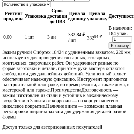
Срок
Рейтинг
Цена за
Цена за
Упаковка
доставки
Доступност
продавца
единицу
упаковку
до ПВЗ
В наличии:
184 упак.
332.84
₽
84
₽
0.00
1 шт
3 дн
332
+
/ шт
В корзину
Зажим ручной Сибртех 18424 с удлиненным захватом, 220 мм,
используется для проведения слесарных, столярных,
монтажных, сварочных работ. Он удерживает разные по
форме заготовки и детали, при этом руки мастера остаются
свободными для дальнейших действий. Удлиненный захват
обеспечивает надежную фиксацию. Инструмент пригодится
на строительной площадке, во время ремонта, а также дома, в
мастерской или гараже.ПреимуществаДолговечность —
зажим изготовлен из стали и устойчив к механическому
воздействию.Защита от коррозии — на корпус нанесено
никелевое покрытие.Наличие винта — возможна плавная
регулировки ширины захвата для удержания деталей разной
формы.
Доступ только для авторизованных покупателей