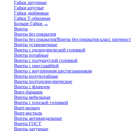
Гайки латунные
Гайки круглые
Гайки дюймовые
Гайки Т-образные
Больше Гайки
→
Винты
Винты без покрытия
Винты без покрытия/Винты без покрытия класс прочност
Винты установочные
Винты с цилиндрической головкой
Винты потайные
Винты с полукруглой головкой
Винты с прессшайбой
Винты с внутренним шестигранником
Винты полупотайные
Винты полуцилиндрические
Винты с фланцем
Винт-барашек
Винты мебельные
Винты с плоской головкой
Винт-кольцо
Винт-костыль
Винты антивандальные
Винты ГОСТ
Винты латунные