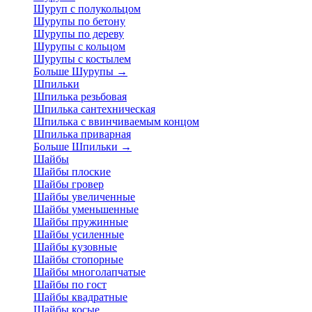
Шуруп с полукольцом
Шурупы по бетону
Шурупы по дереву
Шурупы с кольцом
Шурупы с костылем
Больше Шурупы
→
Шпильки
Шпилька резьбовая
Шпилька сантехническая
Шпилька с ввинчиваемым концом
Шпилька приварная
Больше Шпильки
→
Шайбы
Шайбы плоские
Шайбы гровер
Шайбы увеличенные
Шайбы уменьшенные
Шайбы пружинные
Шайбы усиленные
Шайбы кузовные
Шайбы стопорные
Шайбы многолапчатые
Шайбы по гост
Шайбы квадратные
Шайбы косые