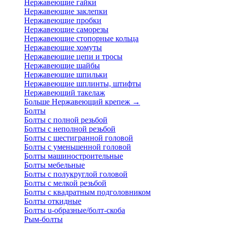
Нержавеющие гайки
Нержавеющие заклепки
Нержавеющие пробки
Нержавеющие саморезы
Нержавеющие стопорные кольца
Нержавеющие хомуты
Нержавеющие цепи и тросы
Нержавеющие шайбы
Нержавеющие шпильки
Нержавеющие шплинты, штифты
Нержавеющий такелаж
Больше Нержавеющий крепеж
→
Болты
Болты с полной резьбой
Болты с неполной резьбой
Болты с шестигранной головой
Болты с уменьшенной головой
Болты машиностроительные
Болты мебельные
Болты с полукруглой головой
Болты с мелкой резьбой
Болты с квадратным подголовником
Болты откидные
Болты u-образные/болт-скоба
Рым-болты