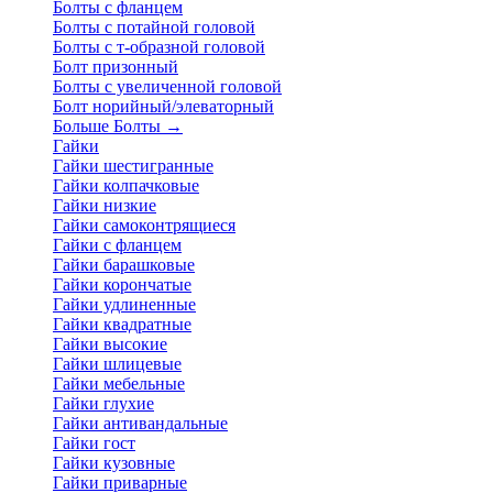
Болты с фланцем
Болты с потайной головой
Болты с т-образной головой
Болт призонный
Болты с увеличенной головой
Болт норийный/элеваторный
Больше Болты
→
Гайки
Гайки шестигранные
Гайки колпачковые
Гайки низкие
Гайки самоконтрящиеся
Гайки с фланцем
Гайки барашковые
Гайки корончатые
Гайки удлиненные
Гайки квадратные
Гайки высокие
Гайки шлицевые
Гайки мебельные
Гайки глухие
Гайки антивандальные
Гайки гост
Гайки кузовные
Гайки приварные