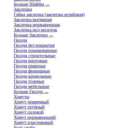
Больше Шайбы
→
Заклепки
Гайка заклепка (заклепка резьбовая)
Заклепка вытяжная
Заклепка нержавеющая
Заклепка под молоток
Больше Заклепки
→
Гвозди
Гвозди без покрытия
Гвозди оцинкованные
Гвозди строительные
Гвозди винтовые
Гвозди ершеные
Гвозди финишные
Гвозди кровельные
Гвозди толевые
Гвозди мебельные
Больше Гвозди
→
Хомуты
Хомут червячный
Хомут трубный
Хомут силовой
Хомут нержавеющий
Хомут пластиковый
Болт-скоба