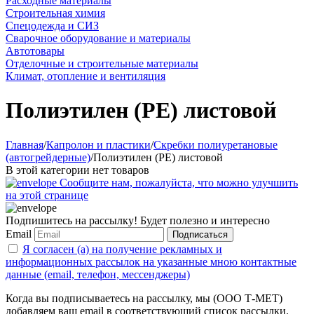
Расходные материалы
Строительная химия
Спецодежда и СИЗ
Сварочное оборудование и материалы
Автотовары
Отделочные и строительные материалы
Климат, отопление и вентиляция
Полиэтилен (PE) листовой
Главная
/
Капролон и пластики
/
Скребки полиуретановые
(автогрейдерные)
/
Полиэтилен (PE) листовой
В этой категории нет товаров
Сообщите нам, пожалуйста, что можно улучшить
на этой странице
Подпишитесь на рассылку! Будет полезно и интересно
Email
Подписаться
Я согласен (а) на получение рекламных и
информационных рассылок на указанные мною контактные
данные (email, телефон, мессенджеры)
Когда вы подписываетесь на рассылку, мы (ООО Т-МЕТ)
добавляем ваш email в соответствующий список рассылки.