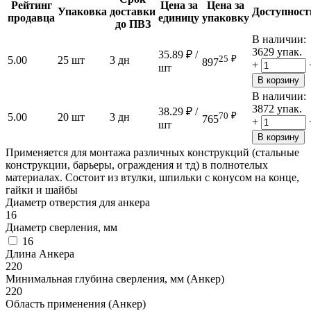
Рейтинг
Цена за
Цена за
Упаковка
доставки
Доступност
продавца
единицу
упаковку
до ПВЗ
В наличии:
3629 упак.
35.89
₽
/
25
₽
5.00
25 шт
3 дн
897
+
шт
В корзину
В наличии:
3872 упак.
38.29
₽
/
70
₽
5.00
20 шт
3 дн
765
+
шт
В корзину
Применяется для монтажа различных конструкций (стальные
конструкции, барьеры, ограждения и тд) в полнотелых
материалах. Состоит из втулки, шпильки с конусом на конце,
гайки и шайбы
Диаметр отверстия для анкера
16
Диаметр сверления, мм
16
Длина Анкера
220
Минимальная глубина сверления, мм (Анкер)
220
Область применения (Анкер)