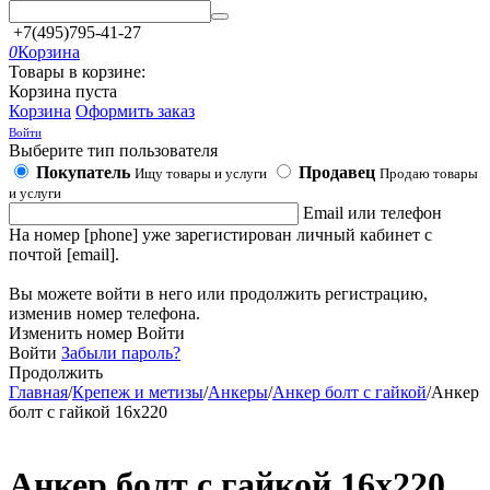
+7(495)795-41-27
0
Корзина
Товары в корзине:
Корзина пуста
Корзина
Оформить заказ
Войти
Выберите тип пользователя
Покупатель
Продавец
Ищу товары и услуги
Продаю товары
и услуги
Email или телефон
На номер [phone] уже зарегистирован личный кабинет с
почтой [email].
Вы можете войти в него или продолжить регистрацию,
изменив номер телефона.
Изменить номер
Войти
Войти
Забыли пароль?
Продолжить
Главная
/
Крепеж и метизы
/
Анкеры
/
Анкер болт с гайкой
/
Анкер
болт с гайкой 16х220
Анкер болт с гайкой 16х220