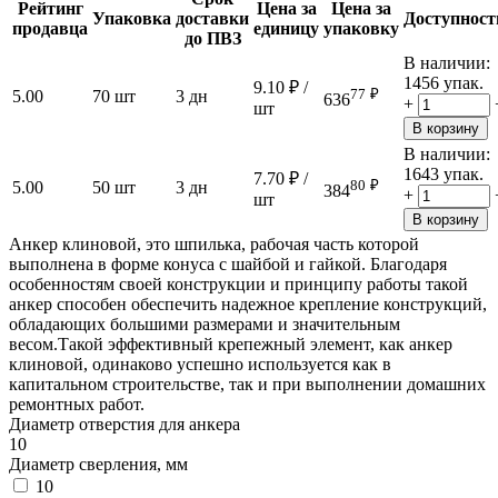
Рейтинг
Цена за
Цена за
Упаковка
доставки
Доступност
продавца
единицу
упаковку
до ПВЗ
В наличии:
1456 упак.
9.10
₽
/
77
₽
5.00
70 шт
3 дн
636
+
шт
В корзину
В наличии:
1643 упак.
7.70
₽
/
80
₽
5.00
50 шт
3 дн
384
+
шт
В корзину
Анкер клиновой, это шпилька, рабочая часть которой
выполнена в форме конуса с шайбой и гайкой. Благодаря
особенностям своей конструкции и принципу работы такой
анкер способен обеспечить надежное крепление конструкций,
обладающих большими размерами и значительным
весом.Такой эффективный крепежный элемент, как анкер
клиновой, одинаково успешно используется как в
капитальном строительстве, так и при выполнении домашних
ремонтных работ.
Диаметр отверстия для анкера
10
Диаметр сверления, мм
10