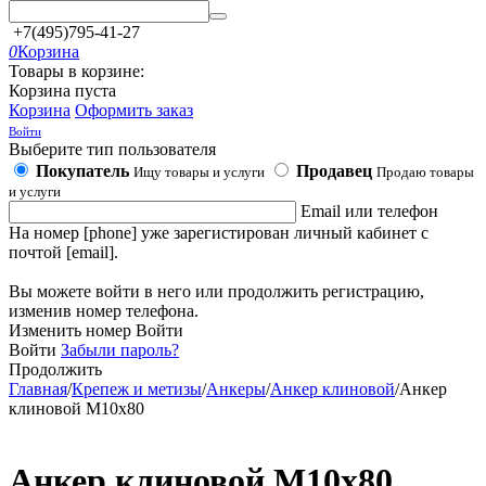
+7(495)795-41-27
0
Корзина
Товары в корзине:
Корзина пуста
Корзина
Оформить заказ
Войти
Выберите тип пользователя
Покупатель
Продавец
Ищу товары и услуги
Продаю товары
и услуги
Email или телефон
На номер [phone] уже зарегистирован личный кабинет с
почтой [email].
Вы можете войти в него или продолжить регистрацию,
изменив номер телефона.
Изменить номер
Войти
Войти
Забыли пароль?
Продолжить
Главная
/
Крепеж и метизы
/
Анкеры
/
Анкер клиновой
/
Анкер
клиновой М10х80
Анкер клиновой М10х80