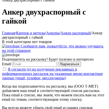
Анкер двухраспорный с гайкой
Анкер двухраспорный с
гайкой
Главная
/
Крепеж и метизы
/
Анкеры
/
Анкер распорный
/
Анкер
двухраспорный с гайкой
В этой категории нет товаров
Сообщите нам, пожалуйста, что можно улучшить
на этой странице
Подпишитесь на рассылку! Будет полезно и интересно
Email
Подписаться
Я согласен (а) на получение рекламных и
информационных рассылок на указанные мною контактные
данные (email, телефон, мессенджеры)
Когда вы подписываетесь на рассылку, мы (ООО Т-МЕТ)
добавляем ваш email в соответствующий список рассылки.
Пока email в списке, мы знаем, что можем писать вам на этот
email по темам, соответствующим этому списку.
Вы всегда можете убрать свой email из наших списков