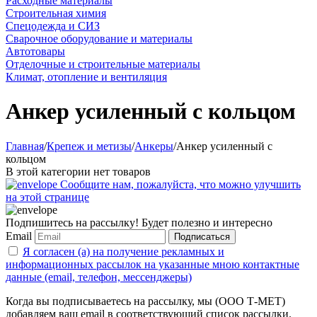
Расходные материалы
Строительная химия
Спецодежда и СИЗ
Сварочное оборудование и материалы
Автотовары
Отделочные и строительные материалы
Климат, отопление и вентиляция
Анкер усиленный с кольцом
Главная
/
Крепеж и метизы
/
Анкеры
/
Анкер усиленный с
кольцом
В этой категории нет товаров
Сообщите нам, пожалуйста, что можно улучшить
на этой странице
Подпишитесь на рассылку! Будет полезно и интересно
Email
Подписаться
Я согласен (а) на получение рекламных и
информационных рассылок на указанные мною контактные
данные (email, телефон, мессенджеры)
Когда вы подписываетесь на рассылку, мы (ООО Т-МЕТ)
добавляем ваш email в соответствующий список рассылки.