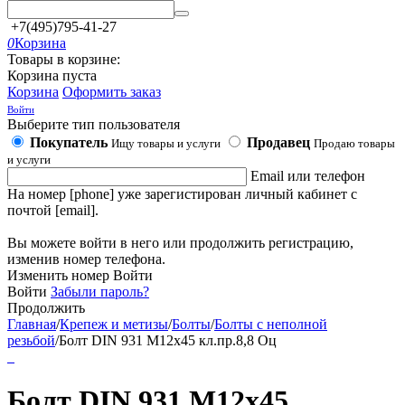
+7(495)795-41-27
0
Корзина
Товары в корзине:
Корзина пуста
Корзина
Оформить заказ
Войти
Выберите тип пользователя
Покупатель
Продавец
Ищу товары и услуги
Продаю товары
и услуги
Email или телефон
На номер [phone] уже зарегистирован личный кабинет с
почтой [email].
Вы можете войти в него или продолжить регистрацию,
изменив номер телефона.
Изменить номер
Войти
Войти
Забыли пароль?
Продолжить
Главная
/
Крепеж и метизы
/
Болты
/
Болты с неполной
резьбой
/
Болт DIN 931 М12х45 кл.пр.8,8 Оц
Болт DIN 931 М12х45