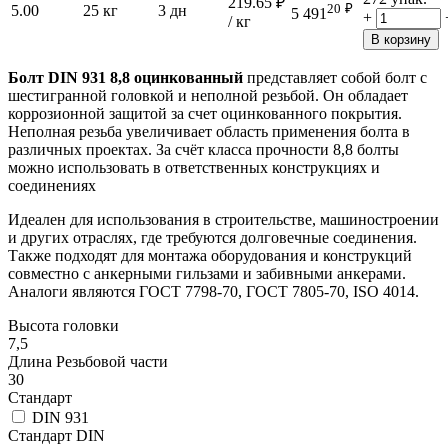
219.65
₽
20
₽
5.00
25 кг
3 дн
5 491
+
/ кг
В корзину
Болт DIN 931 8,8 оцинкованный
представляет собой болт с
шестигранной головкой и неполной резьбой. Он обладает
коррозионной защитой за счет оцинкованного покрытия.
Неполная резьба увеличивает область применения болта в
различных проектах. За счёт класса прочности 8,8 болты
можно использовать в ответственных конструкциях и
соединениях
Идеален для использования в строительстве, машиностроении
и других отраслях, где требуются долговечные соединения.
Также подходят для монтажа оборудования и конструкций
совместно с анкерными гильзами и забивными анкерами.
Аналоги являются ГОСТ 7798-70, ГОСТ 7805-70, ISO 4014.
Высота головки
7,5
Длина Резьбовой части
30
Стандарт
DIN 931
Стандарт DIN