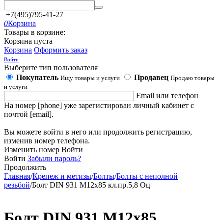
+7(495)795-41-27
0
Корзина
Товары в корзине:
Корзина пуста
Корзина
Оформить заказ
Войти
Выберите тип пользователя
Покупатель
Продавец
Ищу товары и услуги
Продаю товары
и услуги
Email или телефон
На номер [phone] уже зарегистирован личный кабинет с
почтой [email].
Вы можете войти в него или продолжить регистрацию,
изменив номер телефона.
Изменить номер
Войти
Войти
Забыли пароль?
Продолжить
Главная
/
Крепеж и метизы
/
Болты
/
Болты с неполной
резьбой
/
Болт DIN 931 М12х85 кл.пр.5,8 Оц
Болт DIN 931 М12х85