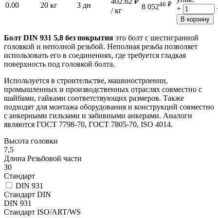
402.62
₽
46
₽
0.00
20 кг
3 дн
8 052
+
/ кг
В корзину
Болт DIN 931 5,8 без покрытия
это болт с шестигранной
головкой и неполной резьбой. Неполная резьба позволяет
использовать его в соединениях, где требуется гладкая
поверхность под головкой болта.
Используется в строительстве, машиностроении,
промышленных и производственных отраслях совместно с
шайбами, гайками соответствующих размеров. Также
подходят для монтажа оборудования и конструкций совместно
с анкерными гильзами и забивными анкерами. Аналоги
являются ГОСТ 7798-70, ГОСТ 7805-70, ISO 4014.
Высота головки
7,5
Длина Резьбовой части
30
Стандарт
DIN 931
Стандарт DIN
DIN 931
Стандарт ISO/ART/WS