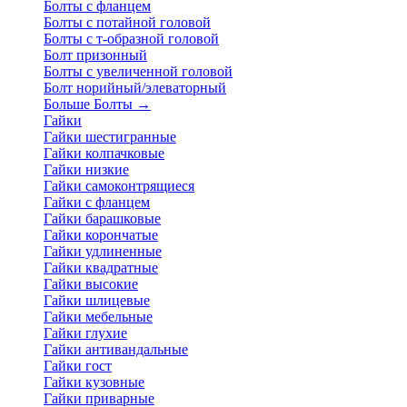
Болты с фланцем
Болты с потайной головой
Болты с т-образной головой
Болт призонный
Болты с увеличенной головой
Болт норийный/элеваторный
Больше Болты
→
Гайки
Гайки шестигранные
Гайки колпачковые
Гайки низкие
Гайки самоконтрящиеся
Гайки с фланцем
Гайки барашковые
Гайки корончатые
Гайки удлиненные
Гайки квадратные
Гайки высокие
Гайки шлицевые
Гайки мебельные
Гайки глухие
Гайки антивандальные
Гайки гост
Гайки кузовные
Гайки приварные