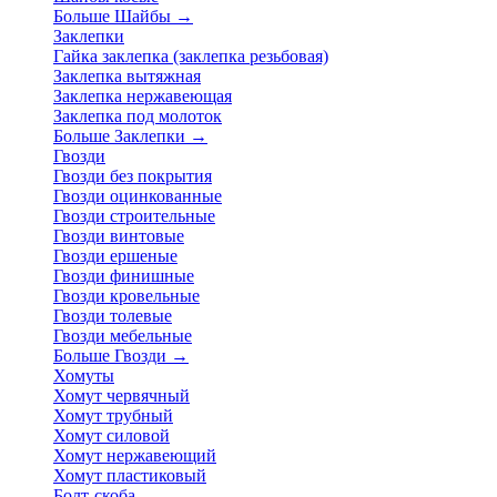
Больше Шайбы
→
Заклепки
Гайка заклепка (заклепка резьбовая)
Заклепка вытяжная
Заклепка нержавеющая
Заклепка под молоток
Больше Заклепки
→
Гвозди
Гвозди без покрытия
Гвозди оцинкованные
Гвозди строительные
Гвозди винтовые
Гвозди ершеные
Гвозди финишные
Гвозди кровельные
Гвозди толевые
Гвозди мебельные
Больше Гвозди
→
Хомуты
Хомут червячный
Хомут трубный
Хомут силовой
Хомут нержавеющий
Хомут пластиковый
Болт-скоба