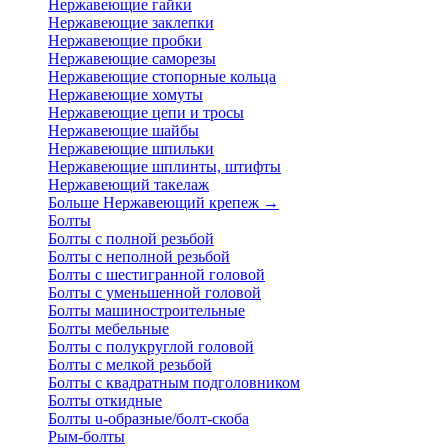
Нержавеющие гайки
Нержавеющие заклепки
Нержавеющие пробки
Нержавеющие саморезы
Нержавеющие стопорные кольца
Нержавеющие хомуты
Нержавеющие цепи и тросы
Нержавеющие шайбы
Нержавеющие шпильки
Нержавеющие шплинты, штифты
Нержавеющий такелаж
Больше Нержавеющий крепеж
→
Болты
Болты с полной резьбой
Болты с неполной резьбой
Болты с шестигранной головой
Болты с уменьшенной головой
Болты машиностроительные
Болты мебельные
Болты с полукруглой головой
Болты с мелкой резьбой
Болты с квадратным подголовником
Болты откидные
Болты u-образные/болт-скоба
Рым-болты