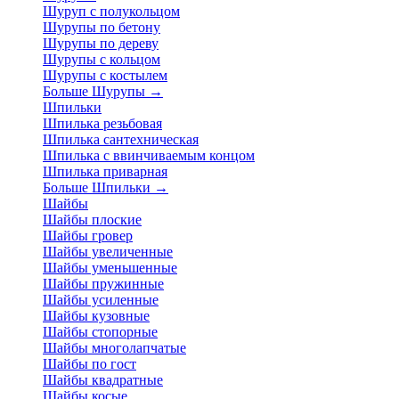
Шуруп с полукольцом
Шурупы по бетону
Шурупы по дереву
Шурупы с кольцом
Шурупы с костылем
Больше Шурупы
→
Шпильки
Шпилька резьбовая
Шпилька сантехническая
Шпилька с ввинчиваемым концом
Шпилька приварная
Больше Шпильки
→
Шайбы
Шайбы плоские
Шайбы гровер
Шайбы увеличенные
Шайбы уменьшенные
Шайбы пружинные
Шайбы усиленные
Шайбы кузовные
Шайбы стопорные
Шайбы многолапчатые
Шайбы по гост
Шайбы квадратные
Шайбы косые