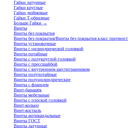
Гайки латунные
Гайки круглые
Гайки дюймовые
Гайки Т-образные
Больше Гайки
→
Винты
Винты без покрытия
Винты без покрытия/Винты без покрытия класс прочност
Винты установочные
Винты с цилиндрической головкой
Винты потайные
Винты с полукруглой головкой
Винты с прессшайбой
Винты с внутренним шестигранником
Винты полупотайные
Винты полуцилиндрические
Винты с фланцем
Винт-барашек
Винты мебельные
Винты с плоской головкой
Винт-кольцо
Винт-костыль
Винты антивандальные
Винты ГОСТ
Винты латунные