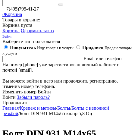
+7(495)795-41-27
0
Корзина
Товары в корзине:
Корзина пуста
Корзина
Оформить заказ
Войти
Выберите тип пользователя
Покупатель
Продавец
Ищу товары и услуги
Продаю товары
и услуги
Email или телефон
На номер [phone] уже зарегистирован личный кабинет с
почтой [email].
Вы можете войти в него или продолжить регистрацию,
изменив номер телефона.
Изменить номер
Войти
Войти
Забыли пароль?
Продолжить
Главная
/
Крепеж и метизы
/
Болты
/
Болты с неполной
резьбой
/
Болт DIN 931 М14х65 кл.пр.5,8 Оц
Болт DIN 931 М14х65