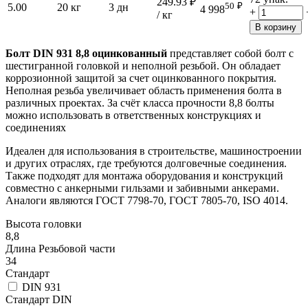
249.93
₽
50
₽
5.00
20 кг
3 дн
4 998
+
/ кг
В корзину
Болт DIN 931 8,8 оцинкованный
представляет собой болт с
шестигранной головкой и неполной резьбой. Он обладает
коррозионной защитой за счет оцинкованного покрытия.
Неполная резьба увеличивает область применения болта в
различных проектах. За счёт класса прочности 8,8 болты
можно использовать в ответственных конструкциях и
соединениях
Идеален для использования в строительстве, машиностроении
и других отраслях, где требуются долговечные соединения.
Также подходят для монтажа оборудования и конструкций
совместно с анкерными гильзами и забивными анкерами.
Аналоги являются ГОСТ 7798-70, ГОСТ 7805-70, ISO 4014.
Высота головки
8,8
Длина Резьбовой части
34
Стандарт
DIN 931
Стандарт DIN