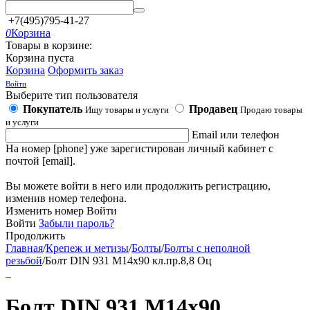
+7(495)795-41-27
0
Корзина
Товары в корзине:
Корзина пуста
Корзина
Оформить заказ
Войти
Выберите тип пользователя
Покупатель
Продавец
Ищу товары и услуги
Продаю товары
и услуги
Email или телефон
На номер [phone] уже зарегистирован личный кабинет с
почтой [email].
Вы можете войти в него или продолжить регистрацию,
изменив номер телефона.
Изменить номер
Войти
Войти
Забыли пароль?
Продолжить
Главная
/
Крепеж и метизы
/
Болты
/
Болты с неполной
резьбой
/
Болт DIN 931 М14х90 кл.пр.8,8 Оц
Болт DIN 931 М14х90