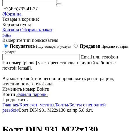
+7(495)795-41-27
0
Корзина
Товары в корзине:
Корзина пуста
Корзина
Оформить заказ
Войти
Выберите тип пользователя
Покупатель
Продавец
Ищу товары и услуги
Продаю товары
и услуги
Email или телефон
На номер [phone] уже зарегистирован личный кабинет с
почтой [email].
Вы можете войти в него или продолжить регистрацию,
изменив номер телефона.
Изменить номер
Войти
Войти
Забыли пароль?
Продолжить
Главная
/
Крепеж и метизы
/
Болты
/
Болты с неполной
резьбой
/
Болт DIN 931 М22х130 кл.пр.5,8 б.п.
Болт DIN 931 М22х130