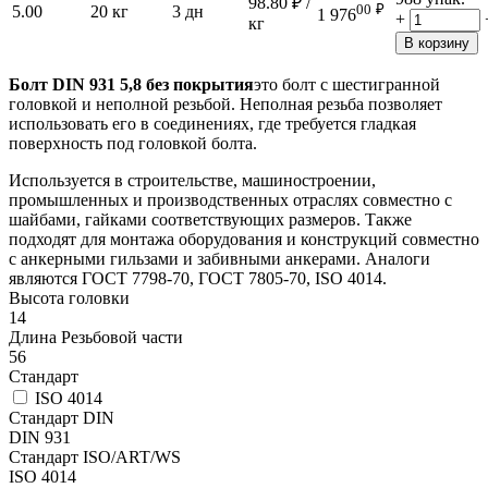
98.80
₽
/
00
₽
5.00
20 кг
3 дн
1 976
+
кг
В корзину
Болт DIN 931 5,8 без покрытия
это болт с шестигранной
головкой и неполной резьбой. Неполная резьба позволяет
использовать его в соединениях, где требуется гладкая
поверхность под головкой болта.
Используется в строительстве, машиностроении,
промышленных и производственных отраслях совместно с
шайбами, гайками соответствующих размеров. Также
подходят для монтажа оборудования и конструкций совместно
с анкерными гильзами и забивными анкерами. Аналоги
являются ГОСТ 7798-70, ГОСТ 7805-70, ISO 4014.
Высота головки
14
Длина Резьбовой части
56
Стандарт
ISO 4014
Стандарт DIN
DIN 931
Стандарт ISO/ART/WS
ISO 4014