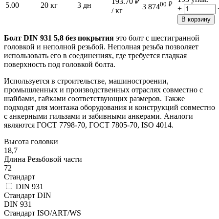
193.70
₽
00
₽
5.00
20 кг
3 дн
3 874
+
/ кг
В корзину
Болт DIN 931 5,8 без покрытия
это болт с шестигранной
головкой и неполной резьбой. Неполная резьба позволяет
использовать его в соединениях, где требуется гладкая
поверхность под головкой болта.
Используется в строительстве, машиностроении,
промышленных и производственных отраслях совместно с
шайбами, гайками соответствующих размеров. Также
подходят для монтажа оборудования и конструкций совместно
с анкерными гильзами и забивными анкерами. Аналоги
являются ГОСТ 7798-70, ГОСТ 7805-70, ISO 4014.
Высота головки
18,7
Длина Резьбовой части
72
Стандарт
DIN 931
Стандарт DIN
DIN 931
Стандарт ISO/ART/WS