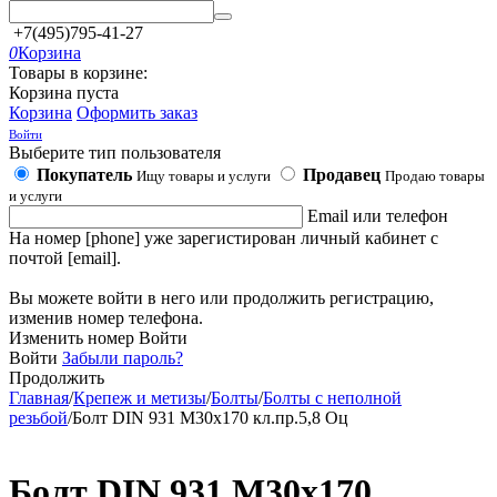
+7(495)795-41-27
0
Корзина
Товары в корзине:
Корзина пуста
Корзина
Оформить заказ
Войти
Выберите тип пользователя
Покупатель
Продавец
Ищу товары и услуги
Продаю товары
и услуги
Email или телефон
На номер [phone] уже зарегистирован личный кабинет с
почтой [email].
Вы можете войти в него или продолжить регистрацию,
изменив номер телефона.
Изменить номер
Войти
Войти
Забыли пароль?
Продолжить
Главная
/
Крепеж и метизы
/
Болты
/
Болты с неполной
резьбой
/
Болт DIN 931 М30х170 кл.пр.5,8 Оц
Болт DIN 931 М30х170