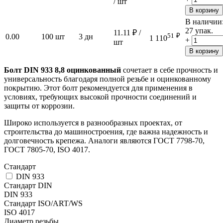
/ шт
В корзину
В наличии
27 упак.
11.11
₽
/
51
₽
0.00
100 шт
3 дн
1 110
+
шт
В корзину
Болт DIN 933 8,8 оцинкованный
сочетает в себе прочность и
универсальность благодаря полной резьбе и оцинкованному
покрытию. Этот болт рекомендуется для применения в
условиях, требующих высокой прочности соединений и
защиты от коррозии.
Широко используется в разнообразных проектах, от
строительства до машиностроения, где важна надежность и
долговечность крепежа. Аналоги являются ГОСТ 7798-70,
ГОСТ 7805-70, ISO 4017.
Стандарт
DIN 933
Стандарт DIN
DIN 933
Стандарт ISO/ART/WS
ISO 4017
Диаметр резьбы