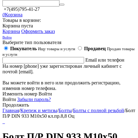
+7(495)795-41-27
0
Корзина
Товары в корзине:
Корзина пуста
Корзина
Оформить заказ
Войти
Выберите тип пользователя
Покупатель
Продавец
Ищу товары и услуги
Продаю товары
и услуги
Email или телефон
На номер [phone] уже зарегистирован личный кабинет с
почтой [email].
Вы можете войти в него или продолжить регистрацию,
изменив номер телефона.
Изменить номер
Войти
Войти
Забыли пароль?
Продолжить
Главная
/
Крепеж и метизы
/
Болты
/
Болты с полной резьбой
/
Болт
П/Р DIN 933 М10х50 кл.пр.8,8 Оц
Болт П/Р DIN 933 М10х50