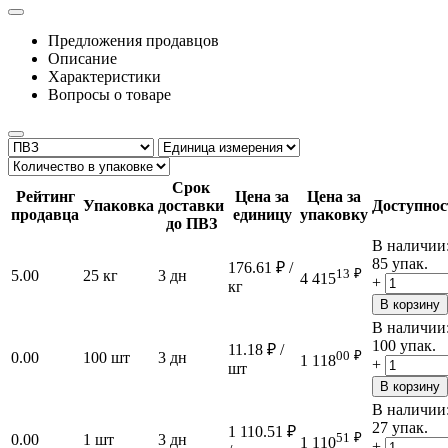
Предложения продавцов
Описание
Характеристики
Вопросы о товаре
Срок
Рейтинг
Цена за
Цена за
Упаковка
доставки
Доступнос
продавца
единицу
упаковку
до ПВЗ
В наличии
85 упак.
176.61
₽
/
13
₽
5.00
25 кг
3 дн
4 415
+
кг
В корзину
В наличии
100 упак.
11.18
₽
/
00
₽
0.00
100 шт
3 дн
1 118
+
шт
В корзину
В наличии
27 упак.
1 110.51
₽
51
₽
0.00
1 шт
3 дн
1 110
+