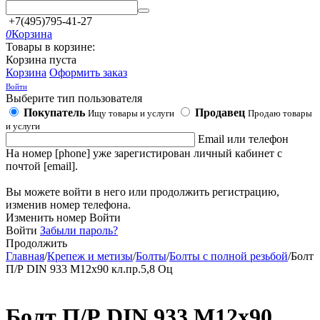
+7(495)795-41-27
0
Корзина
Товары в корзине:
Корзина пуста
Корзина
Оформить заказ
Войти
Выберите тип пользователя
Покупатель
Продавец
Ищу товары и услуги
Продаю товары
и услуги
Email или телефон
На номер [phone] уже зарегистирован личный кабинет с
почтой [email].
Вы можете войти в него или продолжить регистрацию,
изменив номер телефона.
Изменить номер
Войти
Войти
Забыли пароль?
Продолжить
Главная
/
Крепеж и метизы
/
Болты
/
Болты с полной резьбой
/
Болт
П/Р DIN 933 М12х90 кл.пр.5,8 Оц
Болт П/Р DIN 933 М12х90