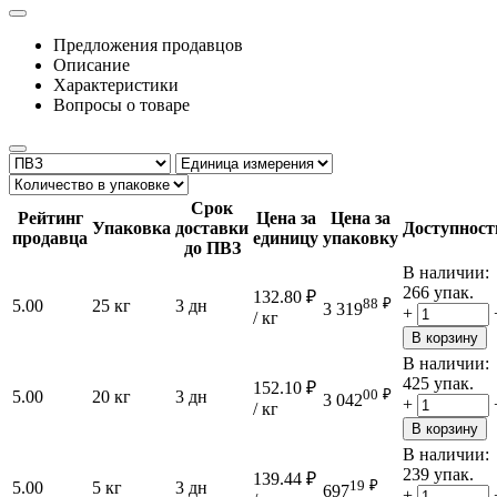
Предложения продавцов
Описание
Характеристики
Вопросы о товаре
Срок
Рейтинг
Цена за
Цена за
Упаковка
доставки
Доступност
продавца
единицу
упаковку
до ПВЗ
В наличии:
266 упак.
132.80
₽
88
₽
5.00
25 кг
3 дн
3 319
+
/ кг
В корзину
В наличии:
425 упак.
152.10
₽
00
₽
5.00
20 кг
3 дн
3 042
+
/ кг
В корзину
В наличии:
239 упак.
139.44
₽
19
₽
5.00
5 кг
3 дн
697
+