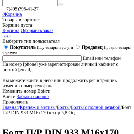
+7(495)795-41-27
0
Корзина
Товары в корзине:
Корзина пуста
Корзина
Оформить заказ
Войти
Выберите тип пользователя
Покупатель
Продавец
Ищу товары и услуги
Продаю товары
и услуги
Email или телефон
На номер [phone] уже зарегистирован личный кабинет с
почтой [email].
Вы можете войти в него или продолжить регистрацию,
изменив номер телефона.
Изменить номер
Войти
Войти
Забыли пароль?
Продолжить
Главная
/
Крепеж и метизы
/
Болты
/
Болты с полной резьбой
/
Болт
П/Р DIN 933 М16х170 кл.пр.5,8 Оц
Болт П/Р DIN 933 М16х170